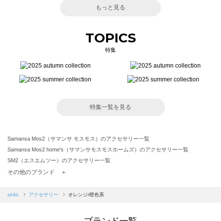
もっと見る
TOPICS
特集
特集一覧を見る
Samansa Mos2（サマンサ モスモス）のアクセサリー一覧
Samansa Mos2 home's（サマンサモスモスホームズ）のアクセサリー一覧
SM2（エスエムツー）のアクセサリー一覧
TSUHARU by Samansa Mos2（ツハルバイサマンサモスモス）のアクセサリー一覧
その他のブランド ＋
sm2rhythm（サマンサモスモス リズム）のアクセサリー一覧
Samansa Mos2 blue（サマンサモスモス ブルー）のアクセサリー一覧
sō4ū
アクセサリー
オレンジ/橙色系
Samansa Mos2 Lagom（サマンサモスモス ラーゴム）のアクセサリー一覧
ehka sopo（エヘカソポ）のアクセサリー一覧
ブランド一覧