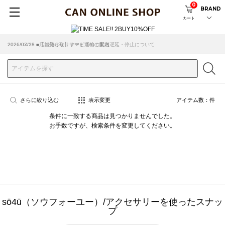
0
BRAND
カート
2026/07/29 ■【お知らせ】ヤマト運輸の配送遅延・停止について
2026/03/18 ■店舗受け取りサービスのご案内
さらに絞り込む
表示変更
アイテム数：
件
条件に一致する商品は見つかりませんでした。
お手数ですが、検索条件を変更してください。
sō4ū（ソウフォーユー）/アクセサリーを使ったスナッ
プ