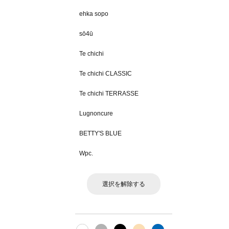
ehka sopo
sō4ū
Te chichi
Te chichi CLASSIC
Te chichi TERRASSE
Lugnoncure
BETTY'S BLUE
Wpc.
選択を解除する