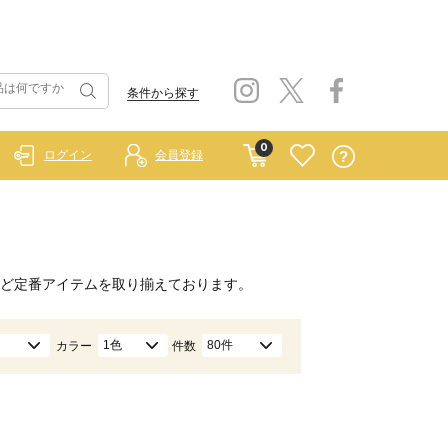
条件から探す
0
ログイン
会員登録
ど定番アイテムを取り揃えております。
1色
80件
カラー
件数