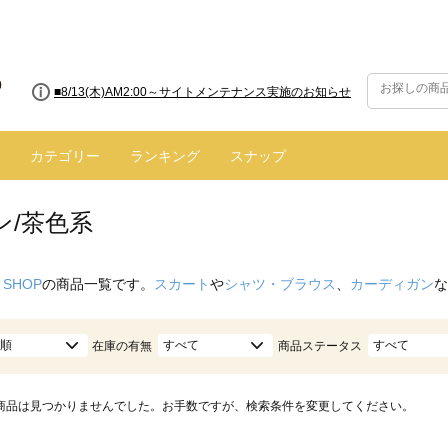
■8/13(木)AM2:00～サイトメンテナンス実施のお知らせ
カテゴリー
ランキング
スナップ
ン/茶色系
 SHOP
の商品一覧です。
スカート
や
シャツ・ブラウス
、
カーディガン
な
順
すべて
すべて
在庫の有無
商品ステータス
商品は見つかりませんでした。お手数ですが、検索条件を変更してください。