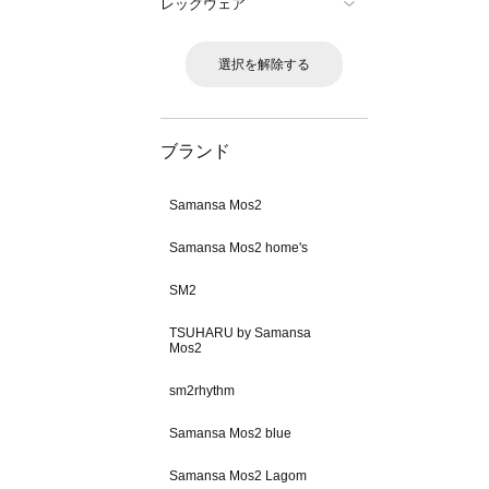
レッグウェア
選択を解除する
ブランド
Samansa Mos2
Samansa Mos2 home's
SM2
TSUHARU by Samansa
Mos2
sm2rhythm
Samansa Mos2 blue
Samansa Mos2 Lagom