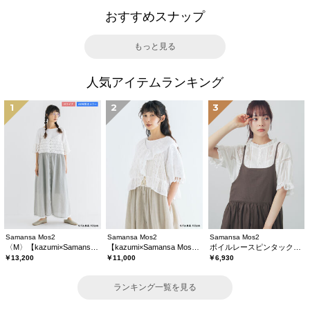
おすすめスナップ
もっと見る
人気アイテムランキング
1
2
3
Samansa Mos2
Samansa Mos2
Samansa Mos2
〈M〉【kazumi×Samansa Mos2】キャミワンピース《WEB限定カラーあり》
【kazumi×Samansa Mos2】レースフリルブラウス
ボイルレースピンタックブラウス
￥13,200
￥11,000
￥6,930
ランキング一覧を見る