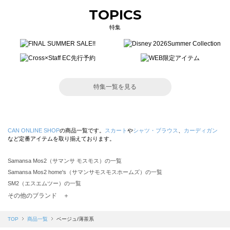
TOPICS
特集
特集一覧を見る
CAN ONLINE SHOP
の商品一覧です。
スカート
や
シャツ・ブラウス
、
カーディガン
など定番アイテムを取り揃えております。
Samansa Mos2（サマンサ モスモス）の一覧
Samansa Mos2 home's（サマンサモスモスホームズ）の一覧
SM2（エスエムツー）の一覧
TSUHARU by Samansa Mos2（ツハルバイサマンサモスモス）の一覧
その他のブランド ＋
sm2rhythm（サマンサモスモス リズム）の一覧
Samansa Mos2 blue（サマンサモスモス ブルー）の一覧
TOP
商品一覧
ベージュ/薄茶系
Samansa Mos2 Lagom（サマンサモスモス ラーゴム）の一覧