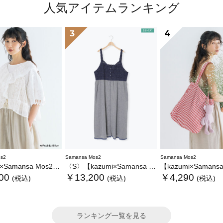
人気アイテムランキング
3
4
s2
Samansa Mos2
Samansa Mos2
ansa Mos2】レースフリルブラウス
〈S〉【kazumi×Samansa Mos2】キャミワンピース《WEB限定カラーあり》
【kazumi×Samansa Mos2】ぬ
00
￥13,200
￥4,290
(税込)
(税込)
(税込)
ランキング一覧を見る