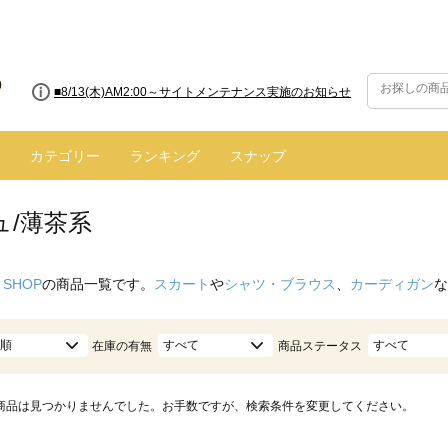
■8/13(木)AM2:00～サイトメンテナンス実施のお知らせ
カテゴリー
ランキング
スナップ
ュ/薄茶系
 SHOP
の商品一覧です。
スカート
や
シャツ・ブラウス
、
カーディガン
な
順
すべて
すべて
在庫の有無
商品ステータス
商品は見つかりませんでした。お手数ですが、検索条件を変更してください。