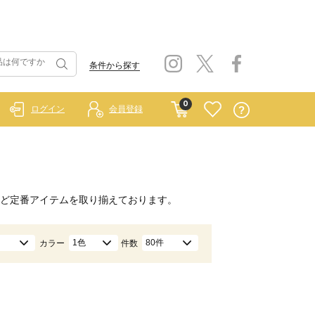
条件から探す
0
ログイン
会員登録
ど定番アイテムを取り揃えております。
1色
80件
カラー
件数