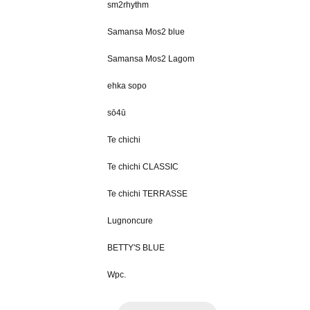
sm2rhythm
Samansa Mos2 blue
Samansa Mos2 Lagom
ehka sopo
sō4ū
Te chichi
Te chichi CLASSIC
Te chichi TERRASSE
Lugnoncure
BETTY'S BLUE
Wpc.