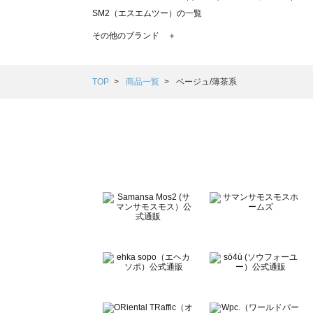
SM2（エスエムツー）の一覧
TSUHARU by Samansa Mos2（ツハルバイサマンサモ
その他のブランド ＋
sm2rhythm（サマンサモスモス リズム）の一覧
Samansa Mos2 blue（サマンサモスモス ブルー）の一覧
Samansa Mos2 Lagom（サマンサモスモス ラーゴム）の
TOP
商品一覧
ベージュ/薄茶系
ehka sopo（エヘカソポ）の一覧
sō4ū（ソウフォーユー）の一覧
Te chichi（テチチ）の一覧
Te chichi CLASSIC（テチチ クラシック）の一覧
Te chichi TERRASSE（テチチ テラス）の一覧
Lugnoncure（ルノンキュール）の一覧
BETTY'S BLUE（べティーズブルー）の一覧
Wpc.（ワールドパーティー）の一覧