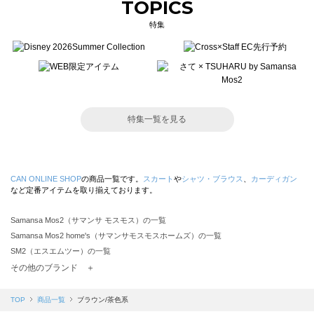
TOPICS
特集
特集一覧を見る
CAN ONLINE SHOP
の商品一覧です。
スカート
や
シャツ・ブラウス
、
カーディガン
など定番アイテムを取り揃えております。
Samansa Mos2（サマンサ モスモス）の一覧
Samansa Mos2 home's（サマンサモスモスホームズ）の一覧
SM2（エスエムツー）の一覧
TSUHARU by Samansa Mos2（ツハルバイサマンサモスモス）の一覧
その他のブランド ＋
sm2rhythm（サマンサモスモス リズム）の一覧
Samansa Mos2 blue（サマンサモスモス ブルー）の一覧
TOP
商品一覧
ブラウン/茶色系
Samansa Mos2 Lagom（サマンサモスモス ラーゴム）の一覧