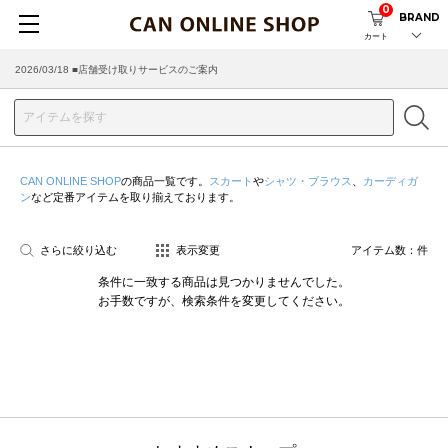
0
BRAND
カート
2026/03/18 ■店舗受け取りサービスのご案内
CAN ONLINE SHOP
の商品一覧です。
スカート
や
シャツ・ブラウス
、
カーディガ
ン
など定番アイテムを取り揃えております。
さらに絞り込む
表示変更
アイテム数：
件
条件に一致する商品は見つかりませんでした。
お手数ですが、検索条件を変更してください。