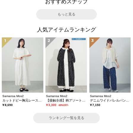
おすすめスナップ
もっと見る
人気アイテムランキング
1
2
3
Samansa Mos2
Samansa Mos2
Samansa Mos2
カットドビー胸元レースワンピース
【接触冷感】柄アソートワンピース《限定カラーあり》
デニムワイドバレルパンツ〈WEB限定SS・XLサイズ〉
￥8,690
￥3,300
￥7,150
-60%OFF-
ランキング一覧を見る