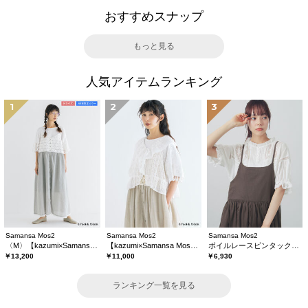
おすすめスナップ
もっと見る
人気アイテムランキング
1
2
3
Samansa Mos2
Samansa Mos2
Samansa Mos2
〈M〉【kazumi×Samansa Mos2】キャミワンピース《WEB限定カラーあり》
【kazumi×Samansa Mos2】レースフリルブラウス
ボイルレースピンタックブラウス
￥13,200
￥11,000
￥6,930
ランキング一覧を見る