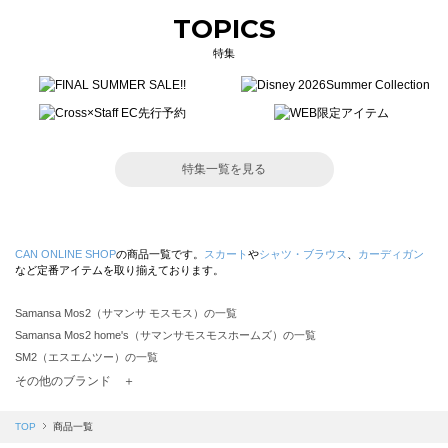
TOPICS
特集
特集一覧を見る
CAN ONLINE SHOP
の商品一覧です。
スカート
や
シャツ・ブラウス
、
カーディガン
など定番アイテムを取り揃えております。
Samansa Mos2（サマンサ モスモス）の一覧
Samansa Mos2 home's（サマンサモスモスホームズ）の一覧
SM2（エスエムツー）の一覧
TSUHARU by Samansa Mos2（ツハルバイサマンサモスモス）の一覧
その他のブランド ＋
sm2rhythm（サマンサモスモス リズム）の一覧
Samansa Mos2 blue（サマンサモスモス ブルー）の一覧
TOP
商品一覧
Samansa Mos2 Lagom（サマンサモスモス ラーゴム）の一覧