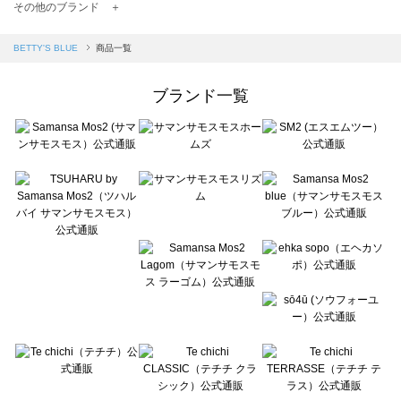
TSUHARU by Samansa Mos2（ツハルバイサマンサモスモス）の一覧
その他のブランド ＋
sm2rhythm（サマンサモスモス リズム）の一覧
Samansa Mos2 blue（サマンサモスモス ブルー）の一覧
BETTY'S BLUE
商品一覧
Samansa Mos2 Lagom（サマンサモスモス ラーゴム）の一覧
ehka sopo（エヘカソポ）の一覧
ブランド一覧
sō4ū（ソウフォーユー）の一覧
Te chichi（テチチ）の一覧
Te chichi CLASSIC（テチチ クラシック）の一覧
Te chichi TERRASSE（テチチ テラス）の一覧
Lugnoncure（ルノンキュール）の一覧
BETTY'S BLUE（べティーズブルー）の一覧
Wpc.（ワールドパーティー）の一覧