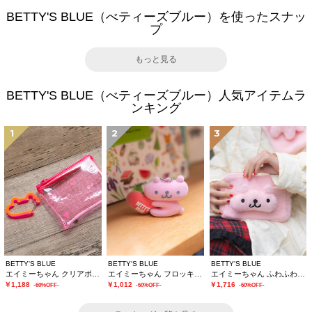
BETTY'S BLUE（べティーズブルー）を使ったスナッ
プ
もっと見る
BETTY'S BLUE（べティーズブルー）人気アイテムラ
ンキング
1
2
3
BETTY'S BLUE
BETTY'S BLUE
BETTY'S BLUE
エイミーちゃん クリアポーチ
エイミーちゃん フロッキーチャーム
エイミーちゃん ふわふわショルダーバッグ
￥1,188
￥1,012
￥1,716
-60%OFF-
-60%OFF-
-60%OFF-