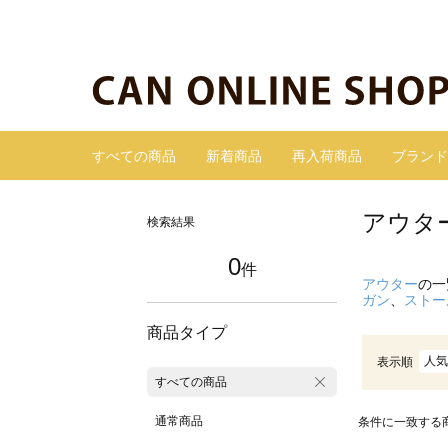
すべての商品
新着商品
再入荷商品
ブランド
アウタ
検索結果
0
件
アウター
の一
ガン
、
ストー
商品タイプ
人気
表示順
すべての商品
通常商品
条件に一致する