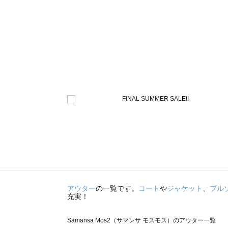
アウター
の一覧です。
コート
や
ジャケット
、
ブル
充実！
Samansa Mos2（サマンサ モスモス）のアウター一覧