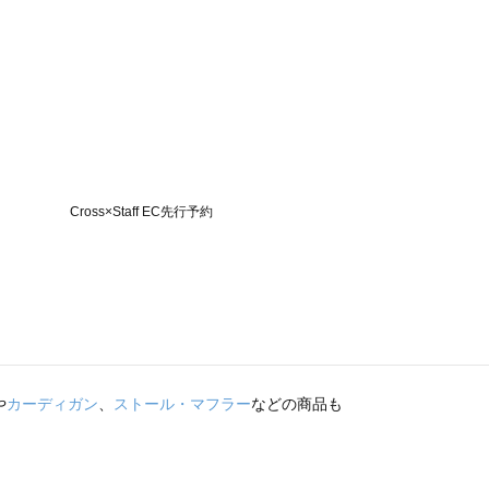
や
カーディガン
、
ストール・マフラー
などの商品も