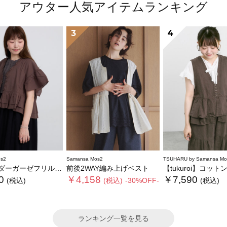
アウター人気アイテムランキング
3
4
s2
Samansa Mos2
TSUHARU by Samansa Mo
ーガーゼフリルベスト
前後2WAY編み上げベスト
【tukuroi】コットンジャカード製品染めベ
0
￥4,158
￥7,590
(税込)
(税込)
-30%OFF-
(税込)
ランキング一覧を見る