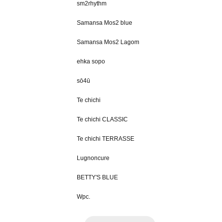
sm2rhythm
Samansa Mos2 blue
Samansa Mos2 Lagom
ehka sopo
sō4ū
Te chichi
Te chichi CLASSIC
Te chichi TERRASSE
Lugnoncure
BETTY'S BLUE
Wpc.