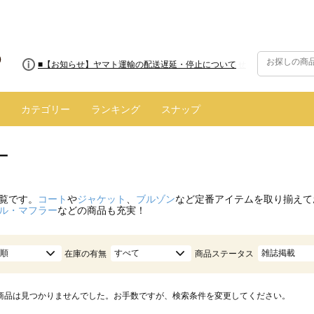
■8/13(木)AM2:00～サイトメンテナンス実施のお知らせ
■【お知らせ】ヤマト運輸の配送遅延・停止について
カテゴリー
ランキング
スナップ
ー
覧です。
コート
や
ジャケット
、
ブルゾン
など定番アイテムを取り揃えて
ル・マフラー
などの商品も充実！
順
すべて
雑誌掲載
在庫の有無
商品ステータス
商品は見つかりませんでした。お手数ですが、検索条件を変更してください。