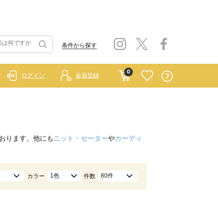
条件から探す
0
ログイン
会員登録
おります。他にも
ニット・セーター
や
カーディ
1色
80件
カラー
件数