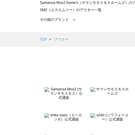
Samansa Mos2 home's（サマンサモスモスホームズ）
SM2（エスエムツー）のアウター一覧
TSUHARU by Samansa Mos2（ツハルバイサマンサ
その他のブランド ＋
sm2rhythm（サマンサモスモス リズム）のアウター一覧
Samansa Mos2 blue（サマンサモスモス ブルー）のア
Samansa Mos2 Lagom（サマンサモスモス ラーゴム）
TOP
アウター
ehka sopo（エヘカソポ）のアウター一覧
sō4ū（ソウフォーユー）のアウター一覧
Te chichi（テチチ）のアウター一覧
Te chichi CLASSIC（テチチ クラシック）のアウター一覧
Te chichi TERRASSE（テチチ テラス）のアウター一覧
Lugnoncure（ルノンキュール）のアウター一覧
BETTY'S BLUE（べティーズブルー）のアウター一覧
Wpc.（ワールドパーティー）のアウター一覧