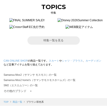
TOPICS
特集
特集一覧を見る
CAN ONLINE SHOP
の商品一覧です。
スカート
や
シャツ・ブラウス
、
カーディガン
など定番アイテムを取り揃えております。
Samansa Mos2（サマンサ モスモス）の一覧
Samansa Mos2 home's（サマンサモスモスホームズ）の一覧
SM2（エスエムツー）の一覧
TSUHARU by Samansa Mos2（ツハルバイサマンサモスモス）の一覧
その他のブランド ＋
sm2rhythm（サマンサモスモス リズム）の一覧
Samansa Mos2 blue（サマンサモスモス ブルー）の一覧
TOP
商品一覧
ブラウン/茶色系
Samansa Mos2 Lagom（サマンサモスモス ラーゴム）の一覧