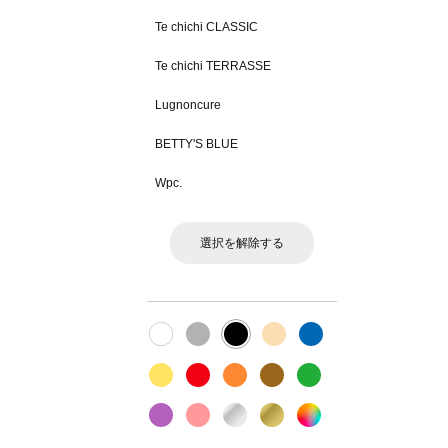
Te chichi CLASSIC
Te chichi TERRASSE
Lugnoncure
BETTY'S BLUE
Wpc.
選択を解除する