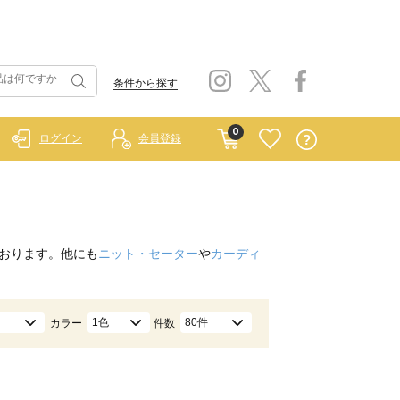
条件から探す
0
ログイン
会員登録
おります。他にも
ニット・セーター
や
カーディ
1色
80件
カラー
件数