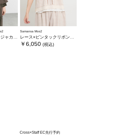
s2
Samansa Mos2
スト《WEB限定》
レース×ピンタックリボンベスト《限定カラーあり》
￥6,050
(税込)