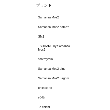
ブランド
Samansa Mos2
Samansa Mos2 home's
SM2
TSUHARU by Samansa
Mos2
sm2rhythm
Samansa Mos2 blue
Samansa Mos2 Lagom
ehka sopo
sō4ū
Te chichi