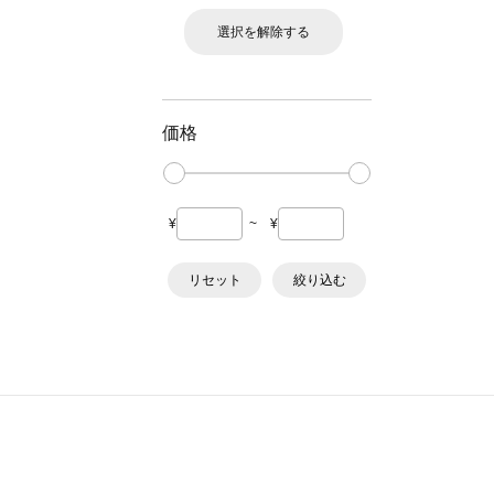
選択を解除する
価格
¥
~
¥
リセット
絞り込む