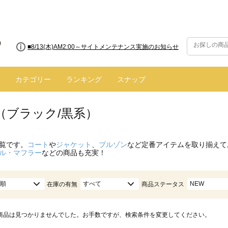
■8/13(木)AM2:00～サイトメンテナンス実施のお知らせ
カテゴリー
ランキング
スナップ
（ブラック/黒系）
覧です。
コート
や
ジャケット
、
ブルゾン
など定番アイテムを取り揃えて
ル・マフラー
などの商品も充実！
順
すべて
NEW
在庫の有無
商品ステータス
商品は見つかりませんでした。お手数ですが、検索条件を変更してください。