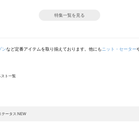
特集一覧を見る
ゾン
など定番アイテムを取り揃えております。他にも
ニット・セーター
のベスト一覧
モスモス）のベスト一覧
ト一覧
のベスト一覧
ステータス:NEW