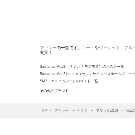
アウター
の一覧です。
コート
や
ジャケット
、
ブル
充実！
Samansa Mos2（サマンサ モスモス）のベスト一覧
Samansa Mos2 home's（サマンサモスモスホームズ）
SM2（エスエムツー）のベスト一覧
TSUHARU by Samansa Mos2（ツハルバイサマンサ
その他のブランド ＋
sm2rhythm（サマンサモスモス リズム）のベスト一覧
Samansa Mos2 blue（サマンサモスモス ブルー）のベス
Samansa Mos2 Lagom（サマンサモスモス ラーゴム）
TOP
アウター
ベスト
ブラック/黒系
商品
ehka sopo（エヘカソポ）のベスト一覧
sō4ū（ソウフォーユー）のベスト一覧
Te chichi（テチチ）のベスト一覧