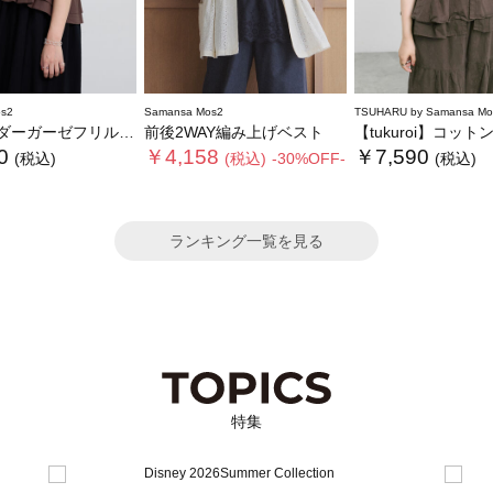
s2
Samansa Mos2
TSUHARU by Samansa Mo
ーガーゼフリルベスト
前後2WAY編み上げベスト
【tukuroi】コットンジャカード製品染めベ
0
￥4,158
￥7,590
(税込)
(税込)
-30%OFF-
(税込)
ランキング一覧を見る
特集