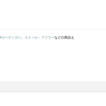
や
カーディガン
、
ストール・マフラー
などの商品も