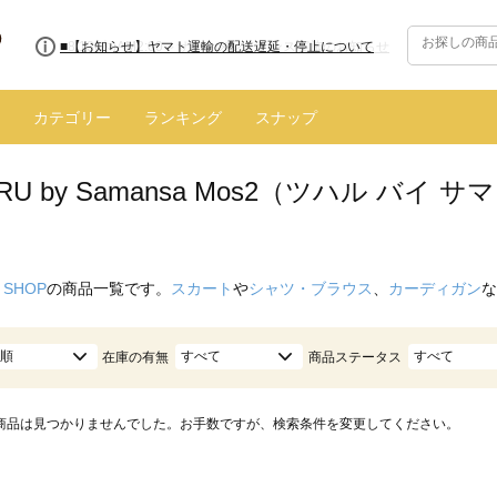
■8/13(木)AM2:00～サイトメンテナンス実施のお知らせ
カテゴリー
ランキング
スナップ
ARU by Samansa Mos2（ツハル バ
 SHOP
の商品一覧です。
スカート
や
シャツ・ブラウス
、
カーディガン
な
順
すべて
すべて
在庫の有無
商品ステータス
商品は見つかりませんでした。お手数ですが、検索条件を変更してください。