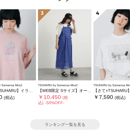
3
4
 Samansa Mos2
TSUHARU by Samansa Mos2
TSUHARU by Samansa Mo
RU】イラスト柄プリントTシャツ
【WEB限定 Sサイズ】オーバーレースキャミワンピース
【さて×TSUHARU】フォト柄プリン
0
￥10,450
￥7,590
(税込)
(税
(税込)
込)
-50%OFF-
ランキング一覧を見る