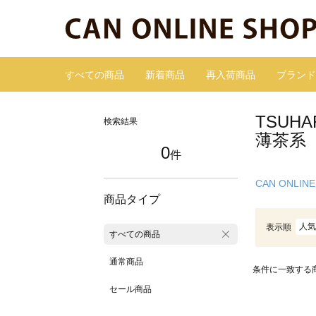
すべての商品
新着商品
再入荷商品
ブランド
TSUH
検索結果
薄茶系
0
件
CAN ONLINE
商品タイプ
人気
表示順
すべての商品
通常商品
条件に一致する
セール商品