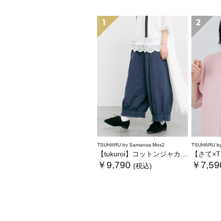
1
2
TSUHARU by Samansa Mos2
TSUHARU by
【tukuroi】コットンジャカード製品染め裾フリルパンツ《WEB限定》
【さて×TSUHA
￥9,790
￥7,59
(税込)