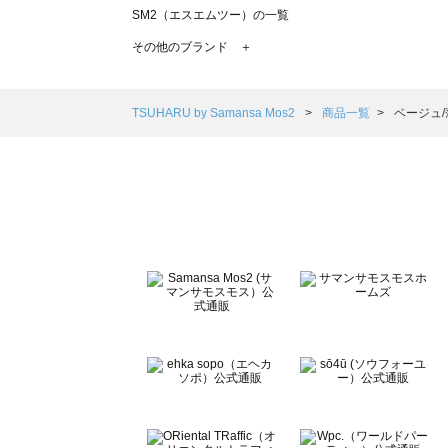
SM2（エスエムツー）の一覧
TSUHARU by Samansa Mos2（ツハルバイサマンサモ
その他のブランド ＋
sm2rhythm（サマンサモスモス リズム）の一覧
Samansa Mos2 blue（サマンサモスモス ブルー）の一覧
Samansa Mos2 Lagom（サマンサモスモス ラーゴム）の
TSUHARU by Samansa Mos2
商品一覧
ベージュ
ehka sopo（エヘカソポ）の一覧
sō4ū（ソウフォーユー）の一覧
Te chichi（テチチ）の一覧
Te chichi CLASSIC（テチチ クラシック）の一覧
Te chichi TERRASSE（テチチ テラス）の一覧
Lugnoncure（ルノンキュール）の一覧
BETTY'S BLUE（べティーズブルー）の一覧
Wpc.（ワールドパーティー）の一覧