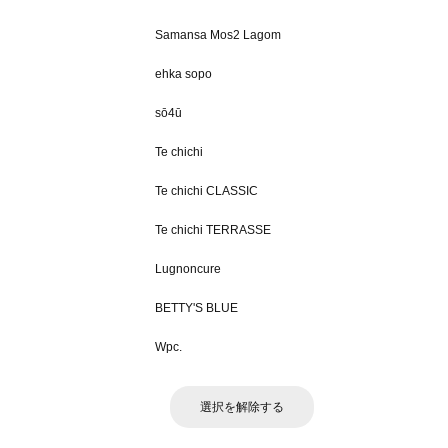
Samansa Mos2 Lagom
ehka sopo
sō4ū
Te chichi
Te chichi CLASSIC
Te chichi TERRASSE
Lugnoncure
BETTY'S BLUE
Wpc.
選択を解除する