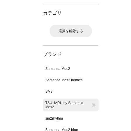
カテゴリ
選択を解除する
ブランド
Samansa Mos2
Samansa Mos2 home's
SM2
TSUHARU by Samansa
Mos2
sm2rhythm
Samansa Mos2 blue