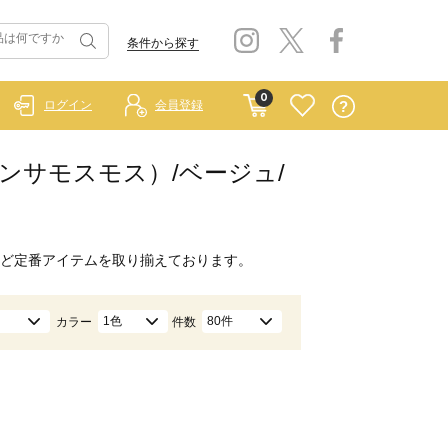
条件から探す
0
ログイン
会員登録
イ サマンサモスモス）/ベージュ/
ど定番アイテムを取り揃えております。
1色
80件
カラー
件数