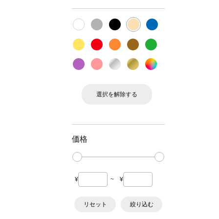
選択を解除する
価格
¥
~
¥
リセット
絞り込む