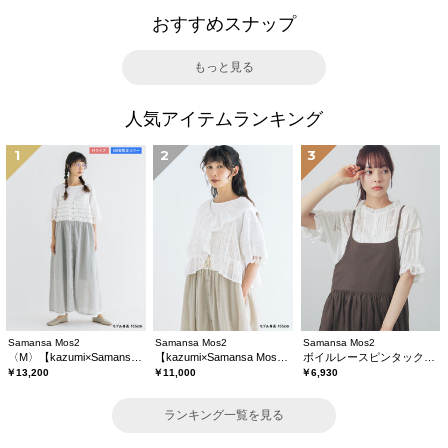
おすすめスナップ
もっと見る
人気アイテムランキング
1
2
3
Samansa Mos2
Samansa Mos2
Samansa Mos2
〈M〉【kazumi×Samansa Mos2】キャミワンピース《WEB限定カラーあり》
【kazumi×Samansa Mos2】レースフリルブラウス
ボイルレースピンタックブラウス
￥13,200
￥11,000
￥6,930
ランキング一覧を見る