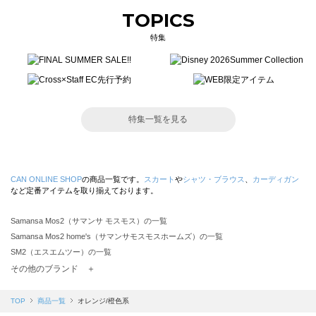
TOPICS
特集
特集一覧を見る
CAN ONLINE SHOP
の商品一覧です。
スカート
や
シャツ・ブラウス
、
カーディガン
など定番アイテムを取り揃えております。
Samansa Mos2（サマンサ モスモス）の一覧
Samansa Mos2 home's（サマンサモスモスホームズ）の一覧
SM2（エスエムツー）の一覧
TSUHARU by Samansa Mos2（ツハルバイサマンサモスモス）の一覧
その他のブランド ＋
sm2rhythm（サマンサモスモス リズム）の一覧
Samansa Mos2 blue（サマンサモスモス ブルー）の一覧
TOP
商品一覧
オレンジ/橙色系
Samansa Mos2 Lagom（サマンサモスモス ラーゴム）の一覧