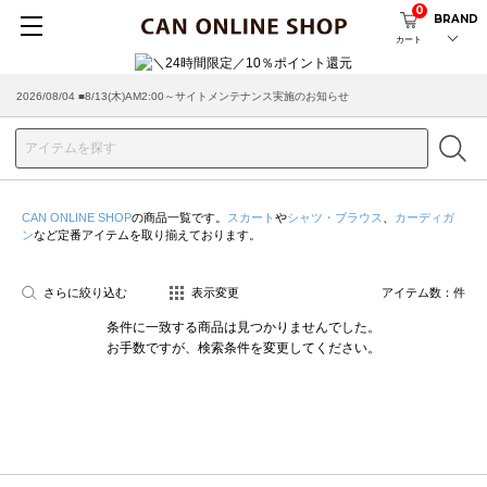
0
BRAND
カート
2026/08/04 ■8/13(木)AM2:00～サイトメンテナンス実施のお知らせ
CAN ONLINE SHOP
の商品一覧です。
スカート
や
シャツ・ブラウス
、
カーディガ
ン
など定番アイテムを取り揃えております。
さらに絞り込む
表示変更
アイテム数：
件
条件に一致する商品は見つかりませんでした。
お手数ですが、検索条件を変更してください。