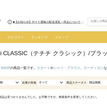
■8/13(木)AM2:00～サイトメンテナンス実施のお知らせ
カテゴリー
ランキング
スナップ
ichi CLASSIC（テチチ クラシック）/ブラ
 SHOP
の商品一覧です。
スカート
や
シャツ・ブラウス
、
カーディガン
な
順
すべて
雑誌掲載
在庫の有無
商品ステータス
商品は見つかりませんでした。お手数ですが、検索条件を変更してください。