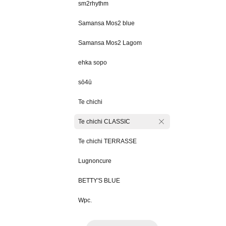
sm2rhythm
Samansa Mos2 blue
Samansa Mos2 Lagom
ehka sopo
sō4ū
Te chichi
Te chichi CLASSIC
Te chichi TERRASSE
Lugnoncure
BETTY'S BLUE
Wpc.