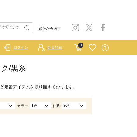
条件から探す
0
ログイン
会員登録
ック/黒系
ど定番アイテムを取り揃えております。
1色
80件
カラー
件数