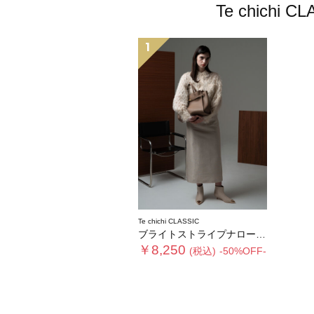
Te chic
1
Te chichi CLASSIC
ブライトストライプナロースカート《2025winter catalog item》
￥8,250
(税込)
-50%OFF-