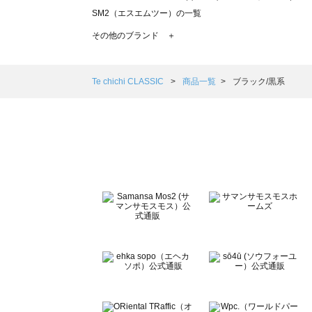
SM2（エスエムツー）の一覧
TSUHARU by Samansa Mos2（ツハルバイサマンサモ
その他のブランド ＋
sm2rhythm（サマンサモスモス リズム）の一覧
Samansa Mos2 blue（サマンサモスモス ブルー）の一覧
Samansa Mos2 Lagom（サマンサモスモス ラーゴム）の
Te chichi CLASSIC
商品一覧
ブラック/黒系
ehka sopo（エヘカソポ）の一覧
sō4ū（ソウフォーユー）の一覧
Te chichi（テチチ）の一覧
Te chichi CLASSIC（テチチ クラシック）の一覧
Te chichi TERRASSE（テチチ テラス）の一覧
Lugnoncure（ルノンキュール）の一覧
BETTY'S BLUE（べティーズブルー）の一覧
Wpc.（ワールドパーティー）の一覧