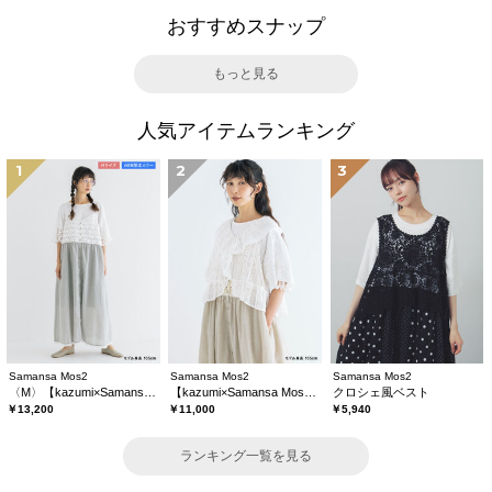
おすすめスナップ
もっと見る
人気アイテムランキング
1
2
3
Samansa Mos2
Samansa Mos2
Samansa Mos2
〈M〉【kazumi×Samansa Mos2】キャミワンピース《WEB限定カラーあり》
【kazumi×Samansa Mos2】レースフリルブラウス
クロシェ風ベスト
￥13,200
￥11,000
￥5,940
ランキング一覧を見る