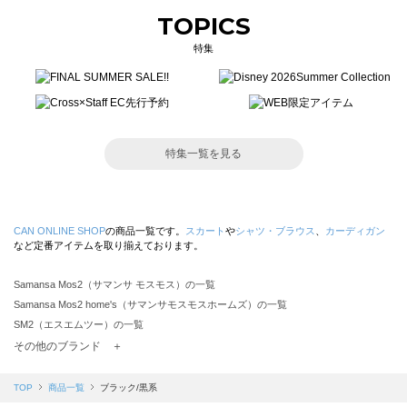
TOPICS
特集
特集一覧を見る
CAN ONLINE SHOP
の商品一覧です。
スカート
や
シャツ・ブラウス
、
カーディガン
など定番アイテムを取り揃えております。
Samansa Mos2（サマンサ モスモス）の一覧
Samansa Mos2 home's（サマンサモスモスホームズ）の一覧
SM2（エスエムツー）の一覧
TSUHARU by Samansa Mos2（ツハルバイサマンサモスモス）の一覧
その他のブランド ＋
sm2rhythm（サマンサモスモス リズム）の一覧
Samansa Mos2 blue（サマンサモスモス ブルー）の一覧
TOP
商品一覧
ブラック/黒系
Samansa Mos2 Lagom（サマンサモスモス ラーゴム）の一覧