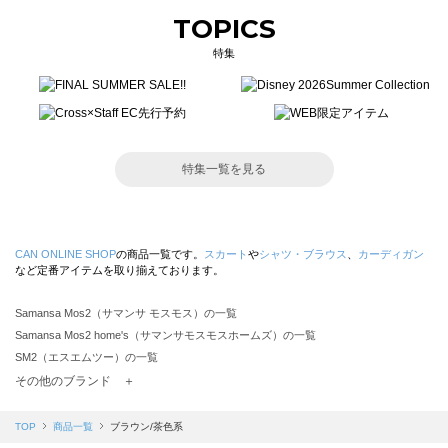
TOPICS
特集
特集一覧を見る
CAN ONLINE SHOP
の商品一覧です。
スカート
や
シャツ・ブラウス
、
カーディガン
など定番アイテムを取り揃えております。
Samansa Mos2（サマンサ モスモス）の一覧
Samansa Mos2 home's（サマンサモスモスホームズ）の一覧
SM2（エスエムツー）の一覧
TSUHARU by Samansa Mos2（ツハルバイサマンサモスモス）の一覧
その他のブランド ＋
sm2rhythm（サマンサモスモス リズム）の一覧
Samansa Mos2 blue（サマンサモスモス ブルー）の一覧
TOP
商品一覧
ブラウン/茶色系
Samansa Mos2 Lagom（サマンサモスモス ラーゴム）の一覧