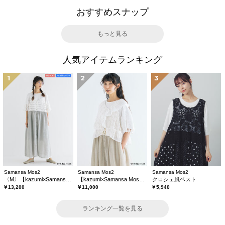
おすすめスナップ
もっと見る
人気アイテムランキング
1
2
3
Samansa Mos2
Samansa Mos2
Samansa Mos2
〈M〉【kazumi×Samansa Mos2】キャミワンピース《WEB限定カラーあり》
【kazumi×Samansa Mos2】レースフリルブラウス
クロシェ風ベスト
￥13,200
￥11,000
￥5,940
ランキング一覧を見る