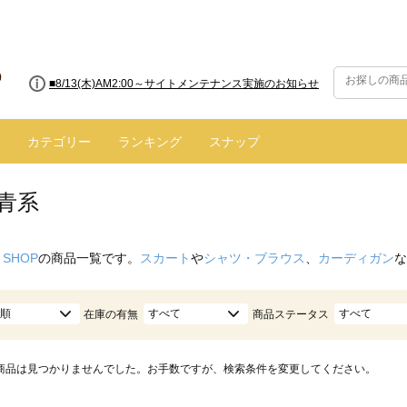
■8/13(木)AM2:00～サイトメンテナンス実施のお知らせ
カテゴリー
ランキング
スナップ
青系
 SHOP
の商品一覧です。
スカート
や
シャツ・ブラウス
、
カーディガン
な
順
すべて
すべて
在庫の有無
商品ステータス
商品は見つかりませんでした。お手数ですが、検索条件を変更してください。