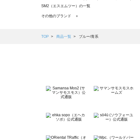
SM2（エスエムツー）の一覧
TSUHARU by Samansa Mos2（ツハルバイサマンサモ
その他のブランド ＋
sm2rhythm（サマンサモスモス リズム）の一覧
Samansa Mos2 blue（サマンサモスモス ブルー）の一覧
Samansa Mos2 Lagom（サマンサモスモス ラーゴム）の
TOP
商品一覧
ブルー/青系
ehka sopo（エヘカソポ）の一覧
sō4ū（ソウフォーユー）の一覧
Te chichi（テチチ）の一覧
Te chichi CLASSIC（テチチ クラシック）の一覧
Te chichi TERRASSE（テチチ テラス）の一覧
Lugnoncure（ルノンキュール）の一覧
BETTY'S BLUE（べティーズブルー）の一覧
Wpc.（ワールドパーティー）の一覧