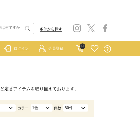
条件から探す
0
ログイン
会員登録
ど定番アイテムを取り揃えております。
1色
80件
カラー
件数