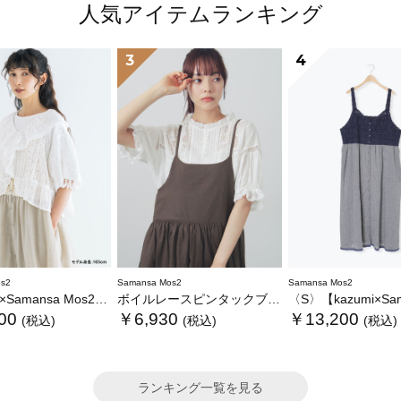
人気アイテムランキング
3
4
s2
Samansa Mos2
Samansa Mos2
ansa Mos2】レースフリルブラウス
ボイルレースピンタックブラウス
〈S〉【kazumi×Samansa Mos2】キャミワンピース《
00
￥6,930
￥13,200
(税込)
(税込)
(税込)
ランキング一覧を見る