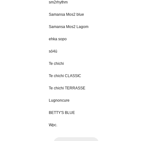
sm2rhythm
Samansa Mos2 blue
Samansa Mos2 Lagom
ehka sopo
sō4ū
Te chichi
Te chichi CLASSIC
Te chichi TERRASSE
Lugnoncure
BETTY'S BLUE
Wpc.