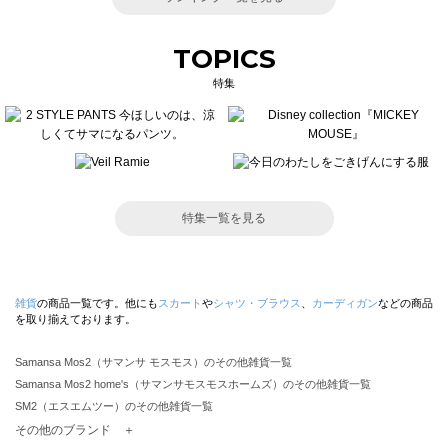
TOPICS
特集
特集一覧を見る
雑貨
の商品一覧です。他にも
スカート
や
シャツ・ブラウス
、
カーディガン
などの商品
を取り揃えております。
Samansa Mos2（サマンサ モスモス）のその他雑貨一覧
Samansa Mos2 home's（サマンサモスモスホームズ）のその他雑貨一覧
SM2（エスエムツー）のその他雑貨一覧
TSUHARU by Samansa Mos2（ツハルバイサマンサモスモス）のその他雑貨一覧
その他のブランド ＋