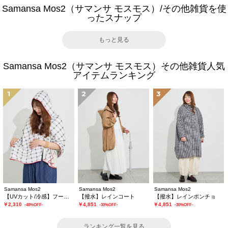
Samansa Mos2（サマンサ モスモス）/その他雑貨を使
ったスナップ
もっと見る
Samansa Mos2（サマンサ モスモス）その他雑貨人気
アイテムランキング
1
2
3
Samansa Mos2
Samansa Mos2
Samansa Mos2
【UVカット/冷感】フーディータオル
【撥水】レインコート
【撥水】レインポンチョ
￥2,310
￥4,851
￥4,851
-40%OFF-
-30%OFF-
-30%OFF-
ランキング一覧を見る