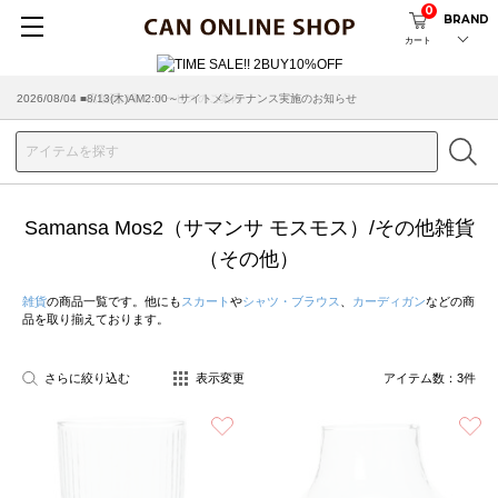
0
BRAND
カート
2026/08/04 ■8/13(木)AM2:00～サイトメンテナンス実施のお知らせ
2026/03/18 ■店舗受け取りサービスのご案内
Samansa Mos2（サマンサ モスモス）/その他雑貨
（その他）
雑貨
の商品一覧です。他にも
スカート
や
シャツ・ブラウス
、
カーディガン
などの商
品を取り揃えております。
さらに絞り込む
表示変更
アイテム数：
3
件
お気に入り