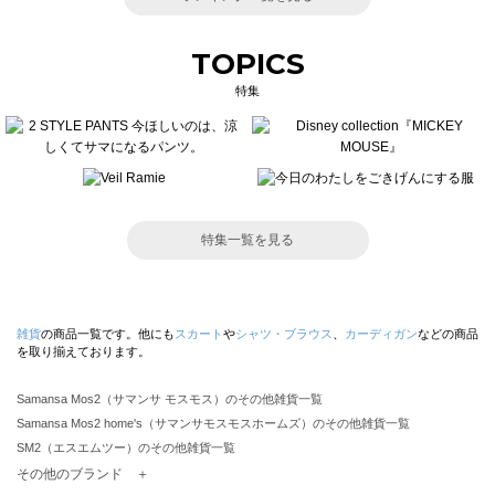
TOPICS
特集
特集一覧を見る
雑貨
の商品一覧です。他にも
スカート
や
シャツ・ブラウス
、
カーディガン
などの商品
を取り揃えております。
Samansa Mos2（サマンサ モスモス）のその他雑貨一覧
Samansa Mos2 home's（サマンサモスモスホームズ）のその他雑貨一覧
SM2（エスエムツー）のその他雑貨一覧
TSUHARU by Samansa Mos2（ツハルバイサマンサモスモス）のその他雑貨一覧
その他のブランド ＋