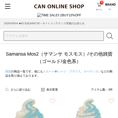
0
BRAND
カート
2026/08/04 ■8/13(木)AM2:00～サイトメンテナンス実施のお知らせ
Samansa Mos2（サマンサ モスモス）/その他雑貨
（ゴールド/金色系）
雑貨
の商品一覧です。他にも
スカート
や
シャツ・ブラウス
、
カーディガン
などの商
品を取り揃えております。
さらに絞り込む
表示変更
アイテム数：
3
件
お気に入り