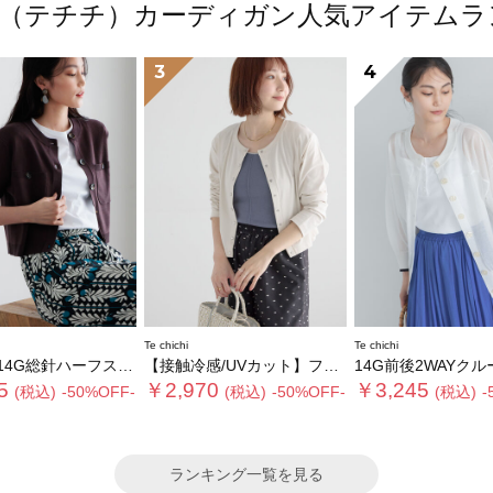
hichi（テチチ）カーディガン人気アイテム
3
4
Te chichi
Te chichi
針ハーフスリーブニットジャケット
【接触冷感/UVカット】フライスパール釦クルーネックカーディガン
14G前後2WAYクルーカー
5
￥2,970
￥3,245
(税込)
-50%OFF-
(税込)
-50%OFF-
(税込)
-
ランキング一覧を見る