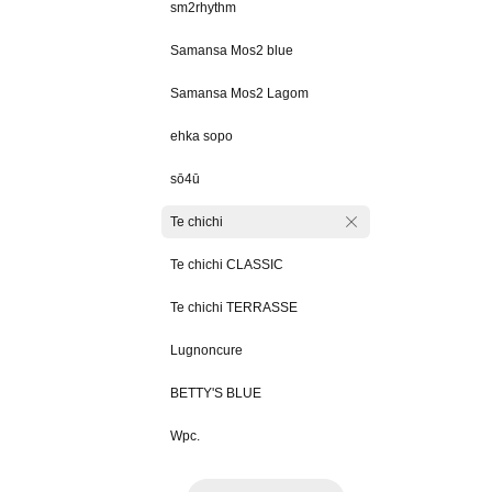
sm2rhythm
Samansa Mos2 blue
Samansa Mos2 Lagom
ehka sopo
sō4ū
Te chichi
Te chichi CLASSIC
Te chichi TERRASSE
Lugnoncure
BETTY'S BLUE
Wpc.