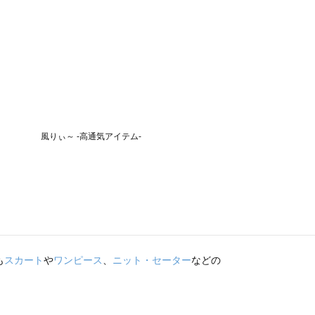
も
スカート
や
ワンピース
、
ニット・セーター
などの