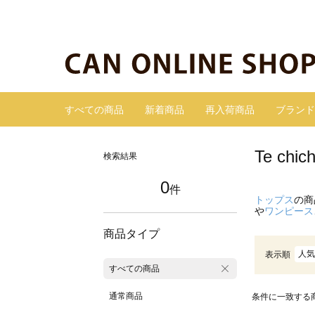
すべての商品
新着商品
再入荷商品
ブランド
Te c
検索結果
0
件
トップス
の商
や
ワンピース
商品タイプ
人気
表示順
すべての商品
通常商品
条件に一致する