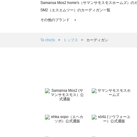
Samansa Mos2 home's（サマンサモスモスホームズ
SM2（エスエムツー）のカーディガン一覧
TSUHARU by Samansa Mos2（ツハルバイサマン
その他のブランド ＋
sm2rhythm（サマンサモスモス リズム）のカーディガン
Samansa Mos2 blue（サマンサモスモス ブルー）のカ
Samansa Mos2 Lagom（サマンサモスモス ラーゴム
Te chichi
トップス
カーディガン
ehka sopo（エヘカソポ）のカーディガン一覧
sō4ū（ソウフォーユー）のカーディガン一覧
Te chichi（テチチ）のカーディガン一覧
Te chichi CLASSIC（テチチ クラシック）のカーディガン
Te chichi TERRASSE（テチチ テラス）のカーディガン一
Lugnoncure（ルノンキュール）のカーディガン一覧
BETTY'S BLUE（べティーズブルー）のカーディガン一覧
Wpc.（ワールドパーティー）のカーディガン一覧