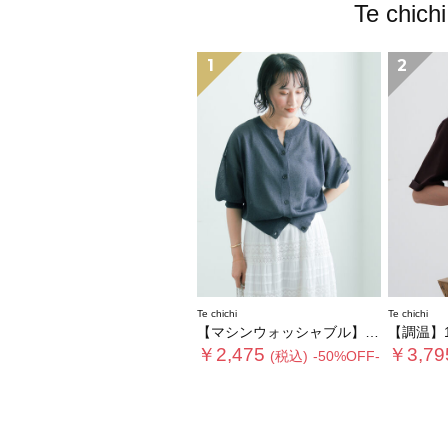
Te c
1
2
Te chichi
Te chichi
【マシンウォッシャブル】ラメシアー前後2WAY5分袖カーディガン《追加生産》
【調温】14G総
￥2,475
￥3,79
(税込)
-50%OFF-