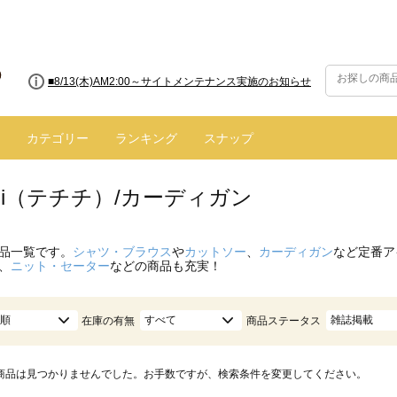
■8/13(木)AM2:00～サイトメンテナンス実施のお知らせ
カテゴリー
ランキング
スナップ
hichi（テチチ）/カーディガン
品一覧です。
シャツ・ブラウス
や
カットソー
、
カーディガン
など定番ア
、
ニット・セーター
などの商品も充実！
順
すべて
雑誌掲載
在庫の有無
商品ステータス
商品は見つかりませんでした。お手数ですが、検索条件を変更してください。