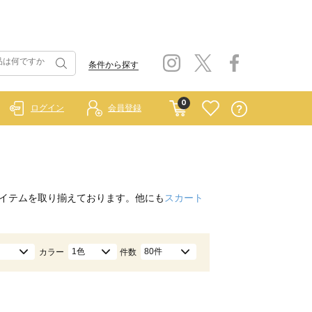
条件から探す
0
ログイン
会員登録
イテムを取り揃えております。他にも
スカート
1色
80件
カラー
件数