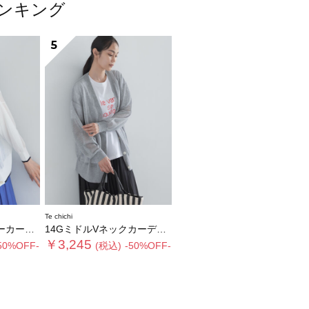
ランキング
5
Te chichi
ディガン
14GミドルVネックカーディガン《2026 SUMMER LOOK item》
￥3,245
50%OFF-
(税込)
-50%OFF-