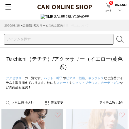
0
BRAND
カート
2026/03/18 ■店舗受け取りサービスのご案内
Te chichi（テチチ）/アクセサリー（イエロー/黄色
系）
アクセサリー
の一覧です。
ハット・帽子
や
ピアス・指輪
、
ネックレス
など定番アイ
テムを取り揃えております。他にも
スカート
や
シャツ・ブラウス
、
カーディガン
な
どの商品も充実！
さらに絞り込む
表示変更
アイテム数：
2
件
お気に入り