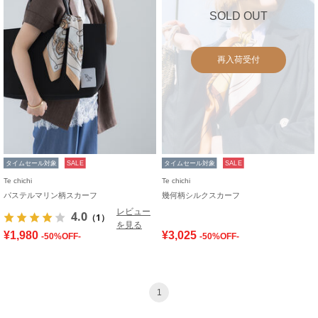
SOLD OUT
再入荷受付
タイムセール対象
SALE
タイムセール対象
SALE
Te chichi
Te chichi
パステルマリン柄スカーフ
幾何柄シルクスカーフ
レビュー
4.0
（1）
を見る
¥1,980
¥3,025
-50%OFF-
-50%OFF-
1