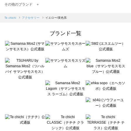
TSUHARU by Samansa Mos2（ツハルバイサマンサモスモス）のアクセサリー一覧
その他のブランド ＋
sm2rhythm（サマンサモスモス リズム）のアクセサリー一覧
Samansa Mos2 blue（サマンサモスモス ブルー）のアクセサリー一覧
Te chichi
アクセサリー
イエロー/黄色系
Samansa Mos2 Lagom（サマンサモスモス ラーゴム）のアクセサリー一覧
ehka sopo（エヘカソポ）のアクセサリー一覧
ブランド一覧
sō4ū（ソウフォーユー）のアクセサリー一覧
Te chichi（テチチ）のアクセサリー一覧
Te chichi CLASSIC（テチチ クラシック）のアクセサリー一覧
Te chichi TERRASSE（テチチ テラス）のアクセサリー一覧
Lugnoncure（ルノンキュール）のアクセサリー一覧
BETTY'S BLUE（べティーズブルー）のアクセサリー一覧
Wpc.（ワールドパーティー）のアクセサリー一覧