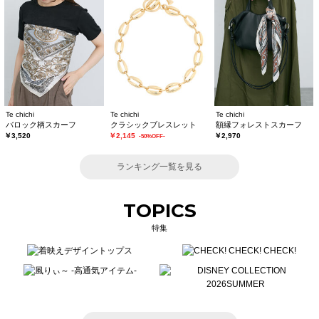
Te chichi
Te chichi
Te chichi
バロック柄スカーフ
クラシックブレスレット
額縁フォレストスカーフ
￥3,520
￥2,145
￥2,970
-50%OFF-
ランキング一覧を見る
TOPICS
特集