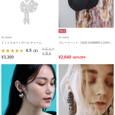
SALE
Te chichi
Te chichi
ドットスカートガール チャーム
ブレードハット《2026 SUMMER LOOK item》
レビュー
4.5
（2）
を見る
¥3,300
¥2,640
-60%OFF-
お気に入り