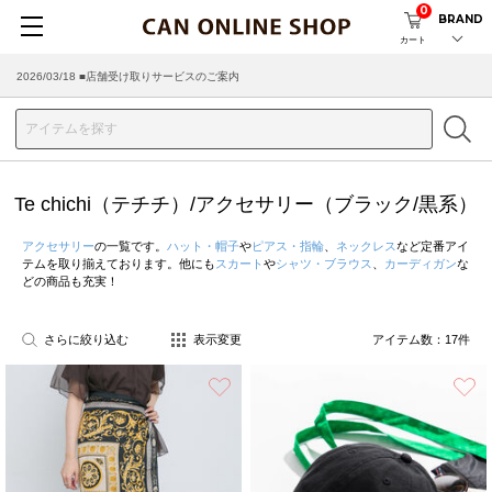
0
BRAND
カート
2026/03/18 ■店舗受け取りサービスのご案内
Te chichi（テチチ）/アクセサリー（ブラック/黒系）
アクセサリー
の一覧です。
ハット・帽子
や
ピアス・指輪
、
ネックレス
など定番アイ
テムを取り揃えております。他にも
スカート
や
シャツ・ブラウス
、
カーディガン
な
どの商品も充実！
さらに絞り込む
表示変更
アイテム数：
17
件
お気に入り