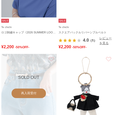
SALE
SALE
Te chichi
Te chichi
ロゴ刺繍キャップ《2026 SUMMER LOOK item》
スクエアバックルリバーシブルベルト
レビュー
4.0
（1）
を見る
¥2,200
¥2,200
-50%OFF-
-50%OFF-
お気に入り
SOLD OUT
再入荷受付