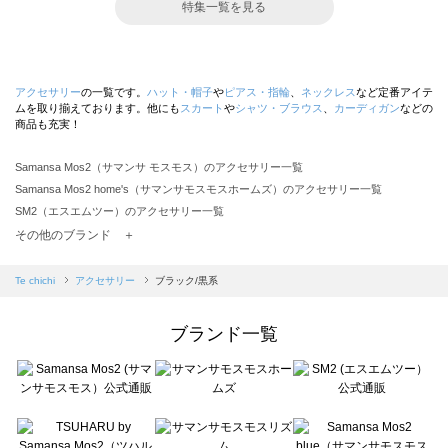
特集一覧を見る
アクセサリー
の一覧です。
ハット・帽子
や
ピアス・指輪
、
ネックレス
など定番アイテ
ムを取り揃えております。他にも
スカート
や
シャツ・ブラウス
、
カーディガン
などの
商品も充実！
Samansa Mos2（サマンサ モスモス）のアクセサリー一覧
Samansa Mos2 home's（サマンサモスモスホームズ）のアクセサリー一覧
SM2（エスエムツー）のアクセサリー一覧
TSUHARU by Samansa Mos2（ツハルバイサマンサモスモス）のアクセサリー一覧
その他のブランド ＋
sm2rhythm（サマンサモスモス リズム）のアクセサリー一覧
Samansa Mos2 blue（サマンサモスモス ブルー）のアクセサリー一覧
Te chichi
アクセサリー
ブラック/黒系
Samansa Mos2 Lagom（サマンサモスモス ラーゴム）のアクセサリー一覧
ehka sopo（エヘカソポ）のアクセサリー一覧
ブランド一覧
sō4ū（ソウフォーユー）のアクセサリー一覧
Te chichi（テチチ）のアクセサリー一覧
Te chichi CLASSIC（テチチ クラシック）のアクセサリー一覧
Te chichi TERRASSE（テチチ テラス）のアクセサリー一覧
Lugnoncure（ルノンキュール）のアクセサリー一覧