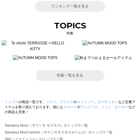
ランキング一覧を見る
TOPICS
特集
特集一覧を見る
トップス
の商品一覧です。
シャツ・ブラウス
や
カットソー
、
カーディガン
など定番ア
イテムを取り揃えております。他にも
スカート
や
ワンピース
、
ニット・セーター
など
の商品も充実！
Samansa Mos2（サマンサ モスモス）のトップス一覧
Samansa Mos2 home's（サマンサモスモスホームズ）のトップス一覧
SM2（エスエムツー）のトップス一覧