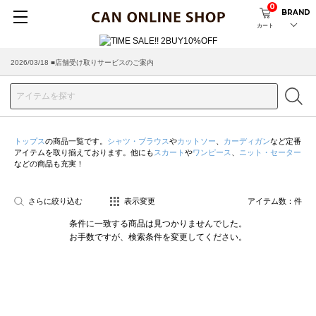
0
BRAND
カート
2026/03/18 ■店舗受け取りサービスのご案内
トップス
の商品一覧です。
シャツ・ブラウス
や
カットソー
、
カーディガン
など定番
アイテムを取り揃えております。他にも
スカート
や
ワンピース
、
ニット・セーター
などの商品も充実！
さらに絞り込む
表示変更
アイテム数：
件
条件に一致する商品は見つかりませんでした。
お手数ですが、検索条件を変更してください。