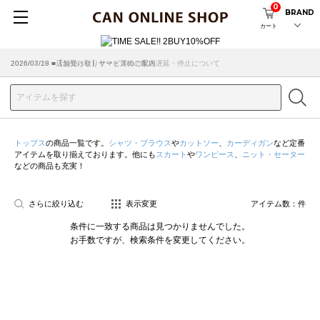
0
BRAND
カート
2026/07/29 ■【お知らせ】ヤマト運輸の配送遅延・停止について
2026/03/18 ■店舗受け取りサービスのご案内
トップス
の商品一覧です。
シャツ・ブラウス
や
カットソー
、
カーディガン
など定番
アイテムを取り揃えております。他にも
スカート
や
ワンピース
、
ニット・セーター
などの商品も充実！
さらに絞り込む
表示変更
アイテム数：
件
条件に一致する商品は見つかりませんでした。
お手数ですが、検索条件を変更してください。