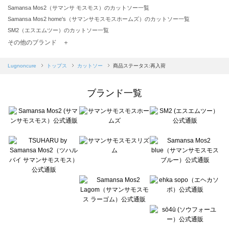
Samansa Mos2（サマンサ モスモス）のカットソー一覧
Samansa Mos2 home's（サマンサモスモスホームズ）のカットソー一覧
SM2（エスエムツー）のカットソー一覧
TSUHARU by Samansa Mos2（ツハルバイサマンサモスモス）のカットソー一覧
その他のブランド ＋
sm2rhythm（サマンサモスモス リズム）のカットソー一覧
Samansa Mos2 blue（サマンサモスモス ブルー）のカットソー一覧
Lugnoncure
トップス
カットソー
商品ステータス:再入荷
Samansa Mos2 Lagom（サマンサモスモス ラーゴム）のカットソー一覧
ehka sopo（エヘカソポ）のカットソー一覧
ブランド一覧
sō4ū（ソウフォーユー）のカットソー一覧
Te chichi（テチチ）のカットソー一覧
Te chichi CLASSIC（テチチ クラシック）のカットソー一覧
Te chichi TERRASSE（テチチ テラス）のカットソー一覧
Lugnoncure（ルノンキュール）のカットソー一覧
BETTY'S BLUE（べティーズブルー）のカットソー一覧
Wpc.（ワールドパーティー）のカットソー一覧