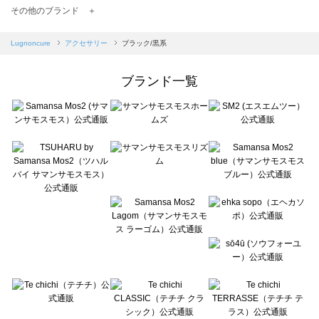
TSUHARU by Samansa Mos2（ツハルバイサマンサモスモス）のアクセサリー一覧
その他のブランド ＋
sm2rhythm（サマンサモスモス リズム）のアクセサリー一覧
Samansa Mos2 blue（サマンサモスモス ブルー）のアクセサリー一覧
Lugnoncure
アクセサリー
ブラック/黒系
Samansa Mos2 Lagom（サマンサモスモス ラーゴム）のアクセサリー一覧
ehka sopo（エヘカソポ）のアクセサリー一覧
ブランド一覧
sō4ū（ソウフォーユー）のアクセサリー一覧
Te chichi（テチチ）のアクセサリー一覧
Te chichi CLASSIC（テチチ クラシック）のアクセサリー一覧
Te chichi TERRASSE（テチチ テラス）のアクセサリー一覧
Lugnoncure（ルノンキュール）のアクセサリー一覧
BETTY'S BLUE（べティーズブルー）のアクセサリー一覧
Wpc.（ワールドパーティー）のアクセサリー一覧