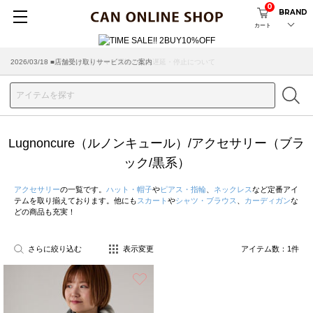
0
BRAND
カート
2026/07/29 ■【お知らせ】ヤマト運輸の配送遅延・停止について
2026/03/18 ■店舗受け取りサービスのご案内
Lugnoncure（ルノンキュール）/アクセサリー（ブラ
ック/黒系）
アクセサリー
の一覧です。
ハット・帽子
や
ピアス・指輪
、
ネックレス
など定番アイ
テムを取り揃えております。他にも
スカート
や
シャツ・ブラウス
、
カーディガン
な
どの商品も充実！
さらに絞り込む
表示変更
アイテム数：
1
件
お気に入り