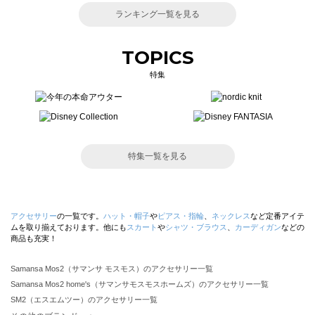
ランキング一覧を見る
TOPICS
特集
特集一覧を見る
アクセサリー
の一覧です。
ハット・帽子
や
ピアス・指輪
、
ネックレス
など定番アイテ
ムを取り揃えております。他にも
スカート
や
シャツ・ブラウス
、
カーディガン
などの
商品も充実！
Samansa Mos2（サマンサ モスモス）のアクセサリー一覧
Samansa Mos2 home's（サマンサモスモスホームズ）のアクセサリー一覧
SM2（エスエムツー）のアクセサリー一覧
TSUHARU by Samansa Mos2（ツハルバイサマンサモスモス）のアクセサリー一覧