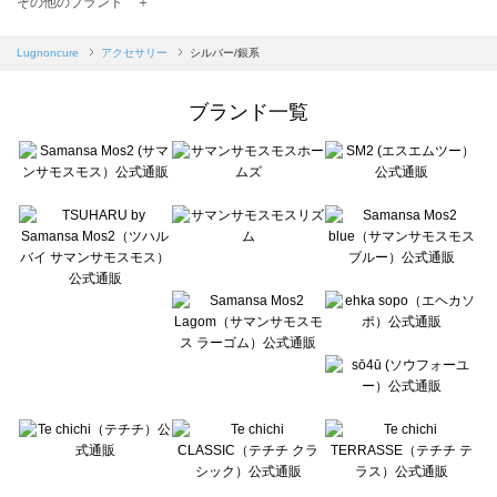
その他のブランド ＋
sm2rhythm（サマンサモスモス リズム）のアクセサリー一覧
Samansa Mos2 blue（サマンサモスモス ブルー）のアクセサリー一覧
Lugnoncure
アクセサリー
シルバー/銀系
Samansa Mos2 Lagom（サマンサモスモス ラーゴム）のアクセサリー一覧
ehka sopo（エヘカソポ）のアクセサリー一覧
ブランド一覧
sō4ū（ソウフォーユー）のアクセサリー一覧
Te chichi（テチチ）のアクセサリー一覧
Te chichi CLASSIC（テチチ クラシック）のアクセサリー一覧
Te chichi TERRASSE（テチチ テラス）のアクセサリー一覧
Lugnoncure（ルノンキュール）のアクセサリー一覧
BETTY'S BLUE（べティーズブルー）のアクセサリー一覧
Wpc.（ワールドパーティー）のアクセサリー一覧