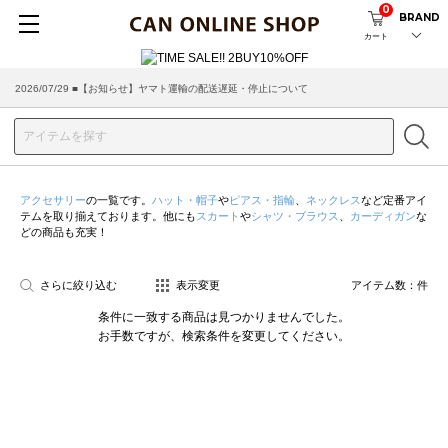
0
BRAND
カート
2026/07/29 ■【お知らせ】ヤマト運輸の配送遅延・停止について
アクセサリー
の一覧です。
ハット・帽子
や
ピアス・指輪
、
ネックレス
など定番アイ
テムを取り揃えております。他にも
スカート
や
シャツ・ブラウス
、
カーディガン
な
どの商品も充実！
さらに絞り込む
表示変更
アイテム数：
件
条件に一致する商品は見つかりませんでした。
お手数ですが、検索条件を変更してください。