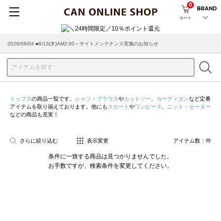
0
BRAND
カート
2026/08/04 ■8/13(木)AM2:00～サイトメンテナンス実施のお知らせ
トップス
の商品一覧です。
シャツ・ブラウス
や
カットソー
、
カーディガン
など定番
アイテムを取り揃えております。他にも
スカート
や
ワンピース
、
ニット・セーター
などの商品も充実！
さらに絞り込む
表示変更
アイテム数：
件
条件に一致する商品は見つかりませんでした。
お手数ですが、検索条件を変更してください。