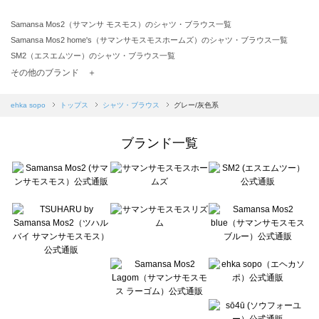
Samansa Mos2（サマンサ モスモス）のシャツ・ブラウス一覧
Samansa Mos2 home's（サマンサモスモスホームズ）のシャツ・ブラウス一覧
SM2（エスエムツー）のシャツ・ブラウス一覧
TSUHARU by Samansa Mos2（ツハルバイサマンサモスモス）のシャツ・ブラウス一覧
その他のブランド ＋
sm2rhythm（サマンサモスモス リズム）のシャツ・ブラウス一覧
Samansa Mos2 blue（サマンサモスモス ブルー）のシャツ・ブラウス一覧
ehka sopo
トップス
シャツ・ブラウス
グレー/灰色系
Samansa Mos2 Lagom（サマンサモスモス ラーゴム）のシャツ・ブラウス一覧
ehka sopo（エヘカソポ）のシャツ・ブラウス一覧
ブランド一覧
sō4ū（ソウフォーユー）のシャツ・ブラウス一覧
Te chichi（テチチ）のシャツ・ブラウス一覧
Te chichi CLASSIC（テチチ クラシック）のシャツ・ブラウス一覧
Te chichi TERRASSE（テチチ テラス）のシャツ・ブラウス一覧
Lugnoncure（ルノンキュール）のシャツ・ブラウス一覧
BETTY'S BLUE（べティーズブルー）のシャツ・ブラウス一覧
Wpc.（ワールドパーティー）のシャツ・ブラウス一覧