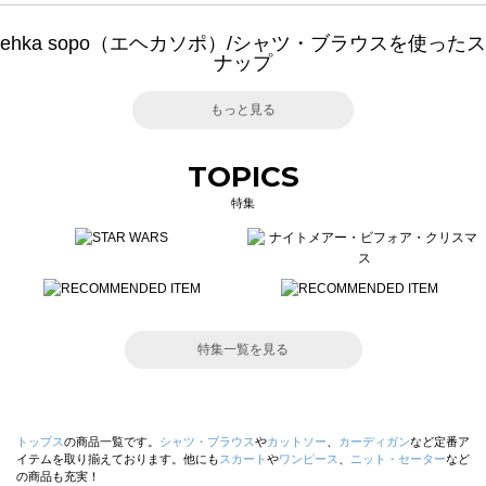
ehka sopo（エヘカソポ）/シャツ・ブラウスを使ったス
ナップ
もっと見る
TOPICS
特集
特集一覧を見る
トップス
の商品一覧です。
シャツ・ブラウス
や
カットソー
、
カーディガン
など定番ア
イテムを取り揃えております。他にも
スカート
や
ワンピース
、
ニット・セーター
など
の商品も充実！