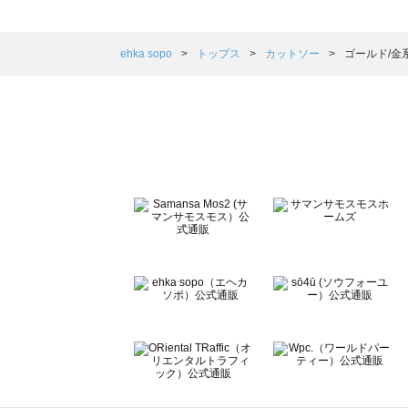
sm2rhythm（サマンサモスモス リズム）のカットソー一覧
Samansa Mos2 blue（サマンサモスモス ブルー）のカ
Samansa Mos2 Lagom（サマンサモスモス ラーゴム
ehka sopo
トップス
カットソー
ゴールド/金
ehka sopo（エヘカソポ）のカットソー一覧
sō4ū（ソウフォーユー）のカットソー一覧
Te chichi（テチチ）のカットソー一覧
Te chichi CLASSIC（テチチ クラシック）のカットソー一
Te chichi TERRASSE（テチチ テラス）のカットソー一覧
Lugnoncure（ルノンキュール）のカットソー一覧
BETTY'S BLUE（べティーズブルー）のカットソー一覧
Wpc.（ワールドパーティー）のカットソー一覧