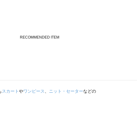
も
スカート
や
ワンピース
、
ニット・セーター
などの