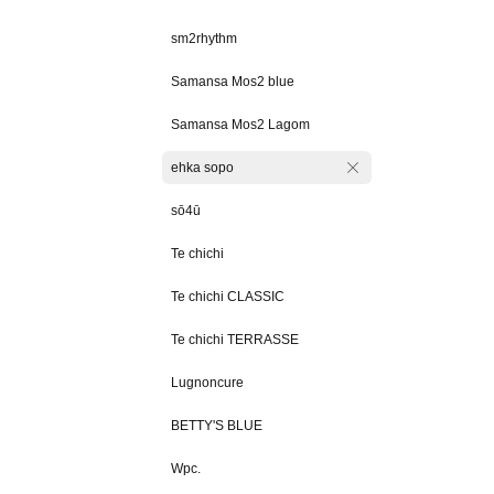
sm2rhythm
Samansa Mos2 blue
Samansa Mos2 Lagom
ehka sopo
sō4ū
Te chichi
Te chichi CLASSIC
Te chichi TERRASSE
Lugnoncure
BETTY'S BLUE
Wpc.