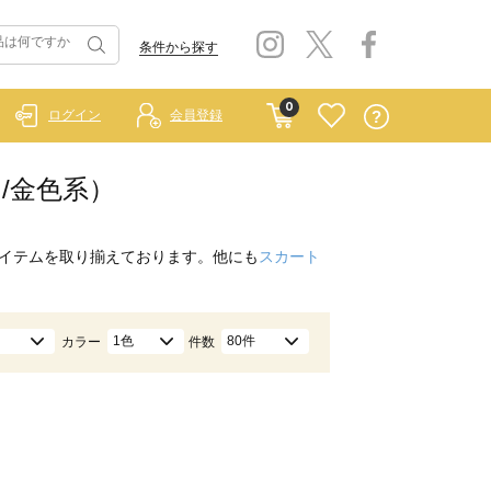
条件から探す
0
ログイン
会員登録
ド/金色系）
イテムを取り揃えております。他にも
スカート
1色
80件
カラー
件数