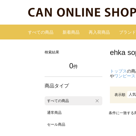
すべての商品
新着商品
再入荷商品
ブランド
ehka
検索結果
0
件
トップス
の商
や
ワンピース
商品タイプ
人気
表示順
すべての商品
通常商品
条件に一致する
セール商品