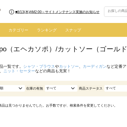
■8/13(木)AM2:00～サイトメンテナンス実施のお知らせ
カテゴリー
ランキング
スナップ
 sopo（エヘカソポ）/カットソー（ゴール
品一覧です。
シャツ・ブラウス
や
カットソー
、
カーディガン
など定番ア
、
ニット・セーター
などの商品も充実！
順
すべて
すべて
在庫の有無
商品ステータス
商品は見つかりませんでした。お手数ですが、検索条件を変更してください。