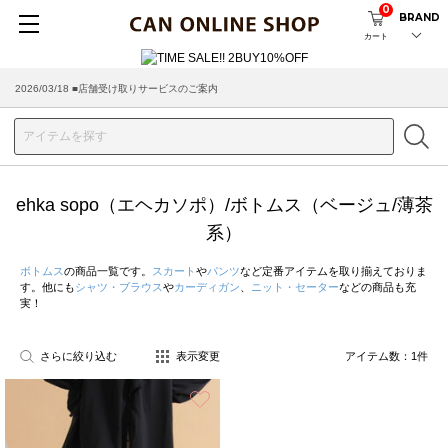
0
BRAND
カート
2026/03/18 ■店舗受け取りサービスのご案内
ehka sopo（エヘカソポ）/ボトムス（ベージュ/薄茶
系）
ボトムス
の商品一覧です。
スカート
や
パンツ
など定番アイテムを取り揃えておりま
す。他にも
シャツ・ブラウス
や
カーディガン
、
ニット・セーター
などの商品も充
実！
さらに絞り込む
表示変更
アイテム数：
1
件
お気に入り