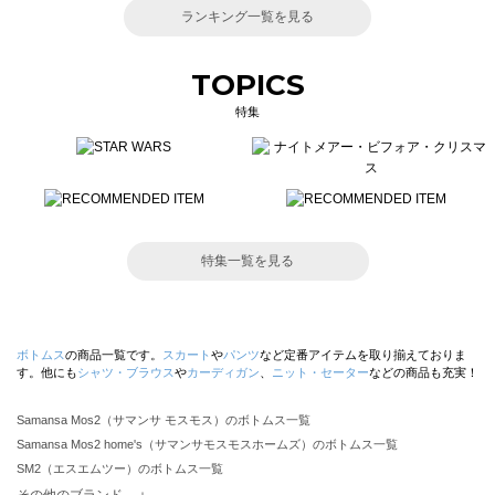
ランキング一覧を見る
TOPICS
特集
特集一覧を見る
ボトムス
の商品一覧です。
スカート
や
パンツ
など定番アイテムを取り揃えておりま
す。他にも
シャツ・ブラウス
や
カーディガン
、
ニット・セーター
などの商品も充実！
Samansa Mos2（サマンサ モスモス）のボトムス一覧
Samansa Mos2 home's（サマンサモスモスホームズ）のボトムス一覧
SM2（エスエムツー）のボトムス一覧
TSUHARU by Samansa Mos2（ツハルバイサマンサモスモス）のボトムス一覧
その他のブランド ＋