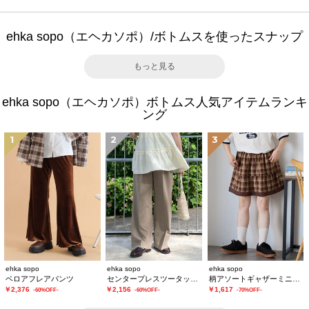
ehka sopo（エヘカソポ）/ボトムスを使ったスナップ
もっと見る
ehka sopo（エヘカソポ）ボトムス人気アイテムランキ
ング
1
2
3
ehka sopo
ehka sopo
ehka sopo
ベロアフレアパンツ
センタープレスツータックスラックス
柄アソートギャザーミニスカート
￥2,376
￥2,156
￥1,617
-60%OFF-
-60%OFF-
-70%OFF-