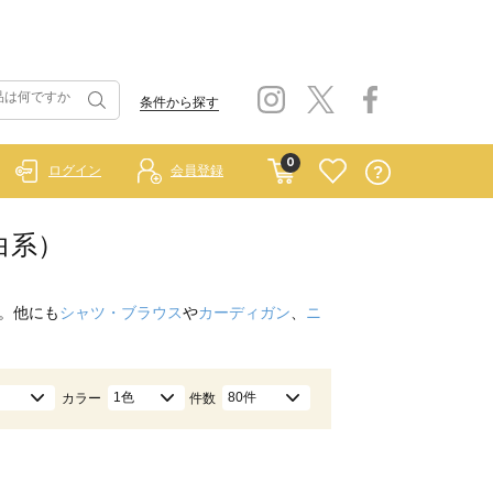
条件から探す
0
ログイン
会員登録
白系）
。他にも
シャツ・ブラウス
や
カーディガン
、
ニ
1色
80件
カラー
件数