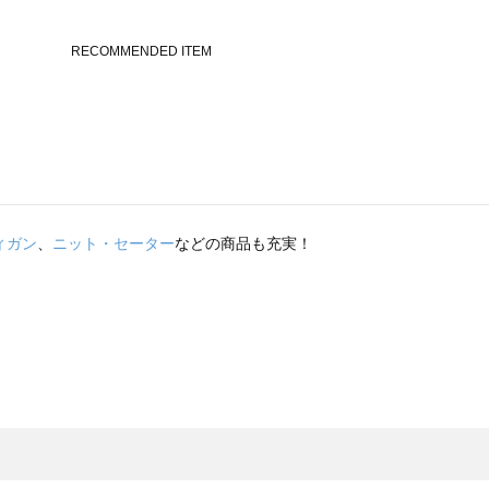
ィガン
、
ニット・セーター
などの商品も充実！