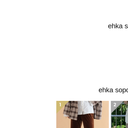
ehk
ehka
1
2