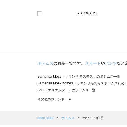
ボトムス
の商品一覧です。
スカート
や
パンツ
など
Samansa Mos2（サマンサ モスモス）のボトムス一覧
Samansa Mos2 home's（サマンサモスモスホームズ）
SM2（エスエムツー）のボトムス一覧
TSUHARU by Samansa Mos2（ツハルバイサマンサ
その他のブランド ＋
sm2rhythm（サマンサモスモス リズム）のボトムス一覧
Samansa Mos2 blue（サマンサモスモス ブルー）のボ
Samansa Mos2 Lagom（サマンサモスモス ラーゴム）
ehka sopo
ボトムス
ホワイト/白系
ehka sopo（エヘカソポ）のボトムス一覧