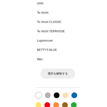
sō4ū
Te chichi
Te chichi CLASSIC
Te chichi TERRASSE
Lugnoncure
BETTY'S BLUE
Wpc.
選択を解除する