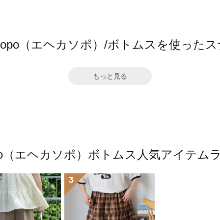
a sopo（エヘカソポ）/ボトムスを使った
もっと見る
 sopo（エヘカソポ）ボトムス人気アイテム
3