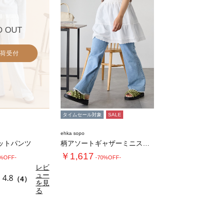
D OUT
荷受付
タイムセール対象
SALE
ehka sopo
ットパンツ
柄アソートギャザーミニスカート
￥1,617
0%OFF-
-70%OFF-
レビ
ュー
4.8
（4）
を見
る