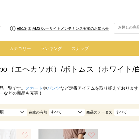
■8/13(木)AM2:00～サイトメンテナンス実施のお知らせ
カテゴリー
ランキング
スナップ
 sopo（エヘカソポ）/ボトムス（ホワイト/
品一覧です。
スカート
や
パンツ
など定番アイテムを取り揃えております
ー
などの商品も充実！
順
すべて
すべて
在庫の有無
商品ステータス
お気に入り
お気に入り