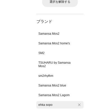
選択を解除する
ブランド
Samansa Mos2
Samansa Mos2 home's
SM2
TSUHARU by Samansa
Mos2
sm2rhythm
Samansa Mos2 blue
Samansa Mos2 Lagom
ehka sopo