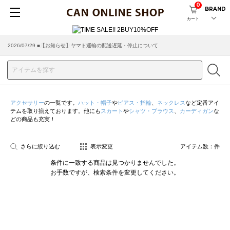
0
BRAND
カート
2026/07/29 ■【お知らせ】ヤマト運輸の配送遅延・停止について
2026/03/18 ■店舗受け取りサービスのご案内
アクセサリー
の一覧です。
ハット・帽子
や
ピアス・指輪
、
ネックレス
など定番アイ
テムを取り揃えております。他にも
スカート
や
シャツ・ブラウス
、
カーディガン
な
どの商品も充実！
さらに絞り込む
表示変更
アイテム数：
件
条件に一致する商品は見つかりませんでした。
お手数ですが、検索条件を変更してください。