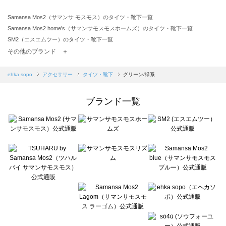
Samansa Mos2（サマンサ モスモス）のタイツ・靴下一覧
Samansa Mos2 home's（サマンサモスモスホームズ）のタイツ・靴下一覧
SM2（エスエムツー）のタイツ・靴下一覧
TSUHARU by Samansa Mos2（ツハルバイサマンサモスモス）のタイツ・靴下一覧
その他のブランド ＋
sm2rhythm（サマンサモスモス リズム）のタイツ・靴下一覧
Samansa Mos2 blue（サマンサモスモス ブルー）のタイツ・靴下一覧
ehka sopo
アクセサリー
タイツ・靴下
グリーン/緑系
Samansa Mos2 Lagom（サマンサモスモス ラーゴム）のタイツ・靴下一覧
ehka sopo（エヘカソポ）のタイツ・靴下一覧
ブランド一覧
sō4ū（ソウフォーユー）のタイツ・靴下一覧
Te chichi（テチチ）のタイツ・靴下一覧
Te chichi CLASSIC（テチチ クラシック）のタイツ・靴下一覧
Te chichi TERRASSE（テチチ テラス）のタイツ・靴下一覧
Lugnoncure（ルノンキュール）のタイツ・靴下一覧
BETTY'S BLUE（べティーズブルー）のタイツ・靴下一覧
Wpc.（ワールドパーティー）のタイツ・靴下一覧