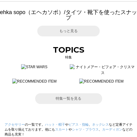
ehka sopo（エヘカソポ）/タイツ・靴下を使ったスナッ
プ
もっと見る
TOPICS
特集
特集一覧を見る
アクセサリー
の一覧です。
ハット・帽子
や
ピアス・指輪
、
ネックレス
など定番アイテ
ムを取り揃えております。他にも
スカート
や
シャツ・ブラウス
、
カーディガン
などの
商品も充実！