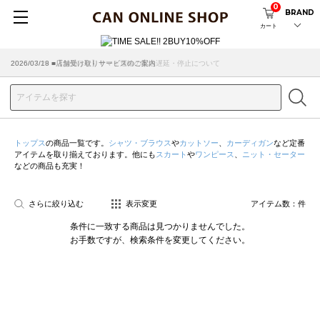
0
BRAND
カート
2026/07/29 ■【お知らせ】ヤマト運輸の配送遅延・停止について
2026/03/18 ■店舗受け取りサービスのご案内
トップス
の商品一覧です。
シャツ・ブラウス
や
カットソー
、
カーディガン
など定番
アイテムを取り揃えております。他にも
スカート
や
ワンピース
、
ニット・セーター
などの商品も充実！
さらに絞り込む
表示変更
アイテム数：
件
条件に一致する商品は見つかりませんでした。
お手数ですが、検索条件を変更してください。