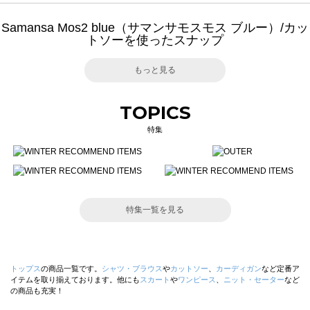
Samansa Mos2 blue（サマンサモスモス ブルー）/カッ
トソーを使ったスナップ
もっと見る
TOPICS
特集
特集一覧を見る
トップス
の商品一覧です。
シャツ・ブラウス
や
カットソー
、
カーディガン
など定番ア
イテムを取り揃えております。他にも
スカート
や
ワンピース
、
ニット・セーター
など
の商品も充実！