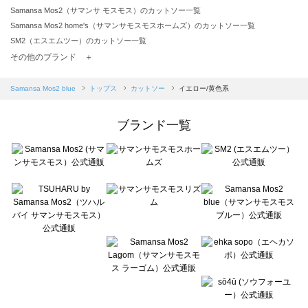
Samansa Mos2（サマンサ モスモス）のカットソー一覧
Samansa Mos2 home's（サマンサモスモスホームズ）のカットソー一覧
SM2（エスエムツー）のカットソー一覧
TSUHARU by Samansa Mos2（ツハルバイサマンサモスモス）のカットソー一覧
その他のブランド ＋
sm2rhythm（サマンサモスモス リズム）のカットソー一覧
Samansa Mos2 blue（サマンサモスモス ブルー）のカットソー一覧
Samansa Mos2 blue
トップス
カットソー
イエロー/黄色系
Samansa Mos2 Lagom（サマンサモスモス ラーゴム）のカットソー一覧
ehka sopo（エヘカソポ）のカットソー一覧
ブランド一覧
sō4ū（ソウフォーユー）のカットソー一覧
Te chichi（テチチ）のカットソー一覧
Te chichi CLASSIC（テチチ クラシック）のカットソー一覧
Te chichi TERRASSE（テチチ テラス）のカットソー一覧
Lugnoncure（ルノンキュール）のカットソー一覧
BETTY'S BLUE（べティーズブルー）のカットソー一覧
Wpc.（ワールドパーティー）のカットソー一覧