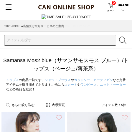
0
BRAND
カート
2026/03/18 ■店舗受け取りサービスのご案内
Samansa Mos2 blue（サマンサモスモス ブルー）/ト
ップス（ベージュ/薄茶系）
トップス
の商品一覧です。
シャツ・ブラウス
や
カットソー
、
カーディガン
など定番
アイテムを取り揃えております。他にも
スカート
や
ワンピース
、
ニット・セーター
などの商品も充実！
さらに絞り込む
表示変更
アイテム数：
5
件
お気に入り