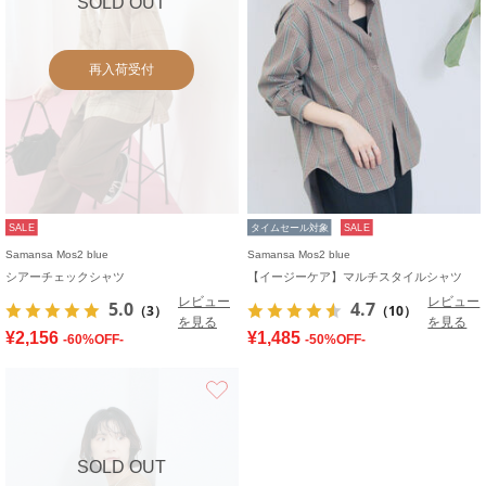
SOLD OUT
再入荷受付
SALE
タイムセール対象
SALE
Samansa Mos2 blue
Samansa Mos2 blue
シアーチェックシャツ
【イージーケア】マルチスタイルシャツ
レビュー
レビュー
5.0
4.7
（3）
（10）
を見る
を見る
¥2,156
¥1,485
-60%OFF-
-50%OFF-
お気に入り
SOLD OUT