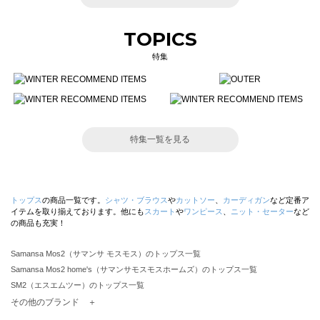
TOPICS
特集
特集一覧を見る
トップス
の商品一覧です。
シャツ・ブラウス
や
カットソー
、
カーディガン
など定番ア
イテムを取り揃えております。他にも
スカート
や
ワンピース
、
ニット・セーター
など
の商品も充実！
Samansa Mos2（サマンサ モスモス）のトップス一覧
Samansa Mos2 home's（サマンサモスモスホームズ）のトップス一覧
SM2（エスエムツー）のトップス一覧
TSUHARU by Samansa Mos2（ツハルバイサマンサモスモス）のトップス一覧
その他のブランド ＋
sm2rhythm（サマンサモスモス リズム）のトップス一覧