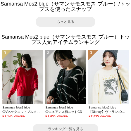
Samansa Mos2 blue（サマンサモスモス ブルー）/トッ
プスを使ったスナップ
もっと見る
Samansa Mos2 blue（サマンサモスモス ブルー）トッ
プス人気アイテムランキング
1
2
3
Samansa Mos2 blue
Samansa Mos2 blue
Samansa Mos2 blue
◎Vネックニットプルオーバー
◎ニュアンス柄ニットCD
【Disney】ヴィランズ/ニット
￥2,145
￥2,695
￥2,695
-50%OFF-
-50%OFF-
-50%OFF-
ランキング一覧を見る