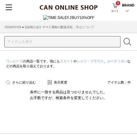
0
BRAND
カート
2026/07/29 ■【お知らせ】ヤマト運輸の配送遅延・停止について
2026/03/18 ■店舗受け取りサービスのご案内
ワンピース
の商品一覧です。他にも
スカート
や
シャツ・ブラウス
、
カーディガン
な
どの商品を取り揃えております。
さらに絞り込む
表示変更
アイテム数：
件
条件に一致する商品は見つかりませんでした。
お手数ですが、検索条件を変更してください。