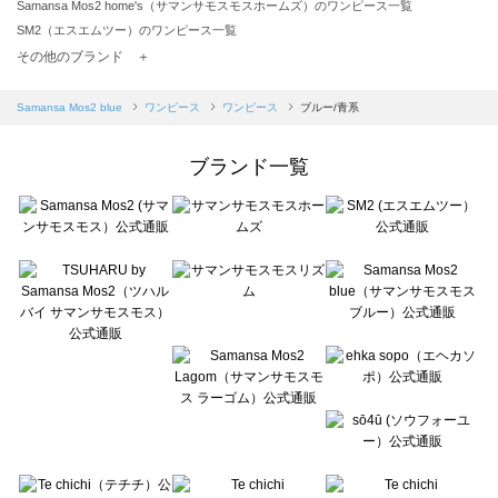
Samansa Mos2 home's（サマンサモスモスホームズ）のワンピース一覧
SM2（エスエムツー）のワンピース一覧
TSUHARU by Samansa Mos2（ツハルバイサマンサモスモス）のワンピース一覧
その他のブランド ＋
sm2rhythm（サマンサモスモス リズム）のワンピース一覧
Samansa Mos2 blue（サマンサモスモス ブルー）のワンピース一覧
Samansa Mos2 blue
ワンピース
ワンピース
ブルー/青系
Samansa Mos2 Lagom（サマンサモスモス ラーゴム）のワンピース一覧
ehka sopo（エヘカソポ）のワンピース一覧
ブランド一覧
sō4ū（ソウフォーユー）のワンピース一覧
Te chichi（テチチ）のワンピース一覧
Te chichi CLASSIC（テチチ クラシック）のワンピース一覧
Te chichi TERRASSE（テチチ テラス）のワンピース一覧
Lugnoncure（ルノンキュール）のワンピース一覧
BETTY'S BLUE（べティーズブルー）のワンピース一覧
Wpc.（ワールドパーティー）のワンピース一覧