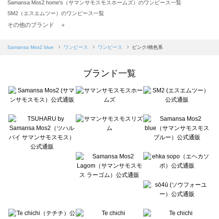
Samansa Mos2 home's（サマンサモスモスホームズ）のワンピース一覧
SM2（エスエムツー）のワンピース一覧
TSUHARU by Samansa Mos2（ツハルバイサマンサモスモス）のワンピース一覧
その他のブランド ＋
sm2rhythm（サマンサモスモス リズム）のワンピース一覧
Samansa Mos2 blue（サマンサモスモス ブルー）のワンピース一覧
Samansa Mos2 blue
ワンピース
ワンピース
ピンク/桃色系
Samansa Mos2 Lagom（サマンサモスモス ラーゴム）のワンピース一覧
ehka sopo（エヘカソポ）のワンピース一覧
ブランド一覧
sō4ū（ソウフォーユー）のワンピース一覧
Te chichi（テチチ）のワンピース一覧
Te chichi CLASSIC（テチチ クラシック）のワンピース一覧
Te chichi TERRASSE（テチチ テラス）のワンピース一覧
Lugnoncure（ルノンキュール）のワンピース一覧
BETTY'S BLUE（べティーズブルー）のワンピース一覧
Wpc.（ワールドパーティー）のワンピース一覧