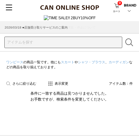
0
BRAND
カート
2026/07/29 ■【お知らせ】ヤマト運輸の配送遅延・停止について
2026/03/18 ■店舗受け取りサービスのご案内
ワンピース
の商品一覧です。他にも
スカート
や
シャツ・ブラウス
、
カーディガン
な
どの商品を取り揃えております。
さらに絞り込む
表示変更
アイテム数：
件
条件に一致する商品は見つかりませんでした。
お手数ですが、検索条件を変更してください。