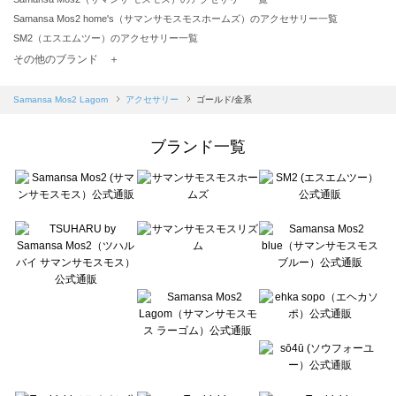
Samansa Mos2 home's（サマンサモスモスホームズ）のアクセサリー一覧
SM2（エスエムツー）のアクセサリー一覧
TSUHARU by Samansa Mos2（ツハルバイサマンサモスモス）のアクセサリー一覧
その他のブランド ＋
sm2rhythm（サマンサモスモス リズム）のアクセサリー一覧
Samansa Mos2 blue（サマンサモスモス ブルー）のアクセサリー一覧
Samansa Mos2 Lagom
アクセサリー
ゴールド/金系
Samansa Mos2 Lagom（サマンサモスモス ラーゴム）のアクセサリー一覧
ehka sopo（エヘカソポ）のアクセサリー一覧
ブランド一覧
sō4ū（ソウフォーユー）のアクセサリー一覧
Te chichi（テチチ）のアクセサリー一覧
Te chichi CLASSIC（テチチ クラシック）のアクセサリー一覧
Te chichi TERRASSE（テチチ テラス）のアクセサリー一覧
Lugnoncure（ルノンキュール）のアクセサリー一覧
BETTY'S BLUE（べティーズブルー）のアクセサリー一覧
Wpc.（ワールドパーティー）のアクセサリー一覧