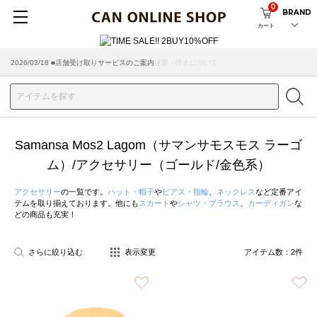
0
BRAND
カート
2026/07/29 ■【お知らせ】ヤマト運輸の配送遅延・停止について
2026/03/18 ■店舗受け取りサービスのご案内
Samansa Mos2 Lagom（サマンサモスモス ラーゴ
ム）/アクセサリー（ゴールド/金色系）
アクセサリー
の一覧です。
ハット・帽子
や
ピアス・指輪
、
ネックレス
など定番アイ
テムを取り揃えております。他にも
スカート
や
シャツ・ブラウス
、
カーディガン
な
どの商品も充実！
さらに絞り込む
表示変更
アイテム数：
2
件
お気に入り