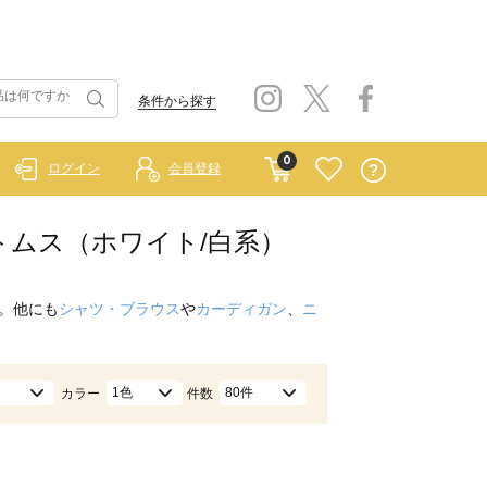
条件から探す
0
ログイン
会員登録
エ）/ボトムス（ホワイト/白系）
。他にも
シャツ・ブラウス
や
カーディガン
、
ニ
1色
80件
カラー
件数