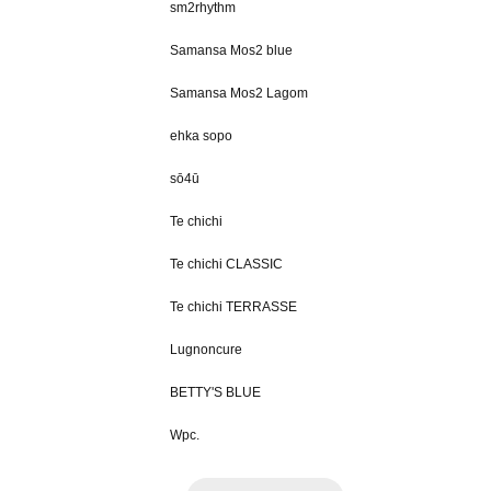
sm2rhythm
Samansa Mos2 blue
Samansa Mos2 Lagom
ehka sopo
sō4ū
Te chichi
Te chichi CLASSIC
Te chichi TERRASSE
Lugnoncure
BETTY'S BLUE
Wpc.