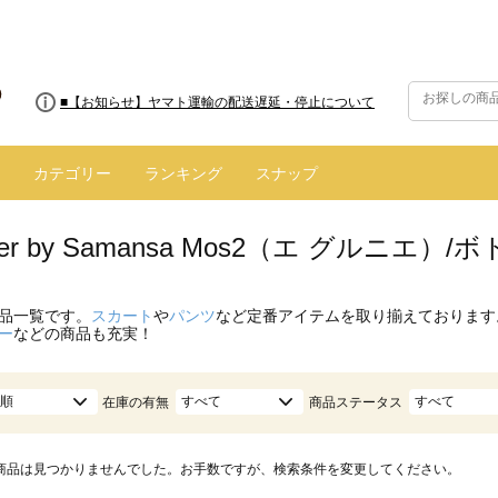
■8/13(木)AM2:00～サイトメンテナンス実施のお知らせ
■【お知らせ】ヤマト運輸の配送遅延・停止について
カテゴリー
ランキング
スナップ
enier by Samansa Mos2（エ グルニ
品一覧です。
スカート
や
パンツ
など定番アイテムを取り揃えております
ー
などの商品も充実！
順
すべて
すべて
在庫の有無
商品ステータス
商品は見つかりませんでした。お手数ですが、検索条件を変更してください。