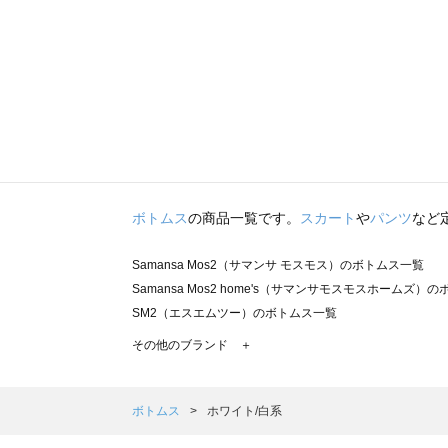
ボトムス
の商品一覧です。
スカート
や
パンツ
など
Samansa Mos2（サマンサ モスモス）のボトムス一覧
Samansa Mos2 home's（サマンサモスモスホームズ）
SM2（エスエムツー）のボトムス一覧
TSUHARU by Samansa Mos2（ツハルバイサマンサ
その他のブランド ＋
sm2rhythm（サマンサモスモス リズム）のボトムス一覧
Samansa Mos2 blue（サマンサモスモス ブルー）のボ
Samansa Mos2 Lagom（サマンサモスモス ラーゴム）
ボトムス
ホワイト/白系
ehka sopo（エヘカソポ）のボトムス一覧