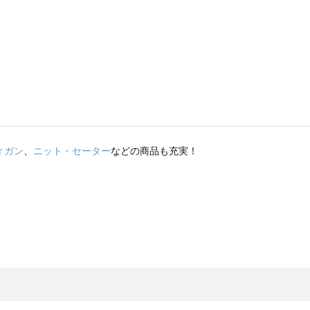
ィガン
、
ニット・セーター
などの商品も充実！