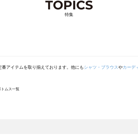
特集
定番アイテムを取り揃えております。他にも
シャツ・ブラウス
や
カーデ
のボトムス一覧
モスモス）のボトムス一覧
トムス一覧
のボトムス一覧