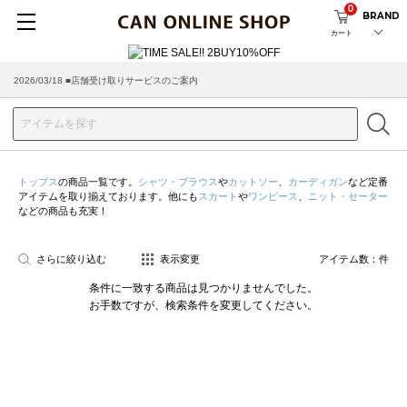
0
BRAND
カート
2026/03/18 ■店舗受け取りサービスのご案内
トップス
の商品一覧です。
シャツ・ブラウス
や
カットソー
、
カーディガン
など定番
アイテムを取り揃えております。他にも
スカート
や
ワンピース
、
ニット・セーター
などの商品も充実！
さらに絞り込む
表示変更
アイテム数：
件
条件に一致する商品は見つかりませんでした。
お手数ですが、検索条件を変更してください。