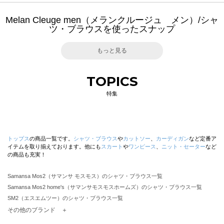
Melan Cleuge men（メランクルージュ メン）/シャ
ツ・ブラウスを使ったスナップ
もっと見る
TOPICS
特集
トップス
の商品一覧です。
シャツ・ブラウス
や
カットソー
、
カーディガン
など定番ア
イテムを取り揃えております。他にも
スカート
や
ワンピース
、
ニット・セーター
など
の商品も充実！
Samansa Mos2（サマンサ モスモス）のシャツ・ブラウス一覧
Samansa Mos2 home's（サマンサモスモスホームズ）のシャツ・ブラウス一覧
SM2（エスエムツー）のシャツ・ブラウス一覧
TSUHARU by Samansa Mos2（ツハルバイサマンサモスモス）のシャツ・ブラウス一覧
その他のブランド ＋
sm2rhythm（サマンサモスモス リズム）のシャツ・ブラウス一覧