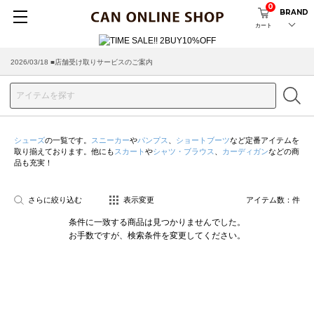
0
BRAND
カート
2026/03/18 ■店舗受け取りサービスのご案内
シューズ
の一覧です。
スニーカー
や
パンプス
、
ショートブーツ
など定番アイテムを
取り揃えております。他にも
スカート
や
シャツ・ブラウス
、
カーディガン
などの商
品も充実！
さらに絞り込む
表示変更
アイテム数：
件
条件に一致する商品は見つかりませんでした。
お手数ですが、検索条件を変更してください。