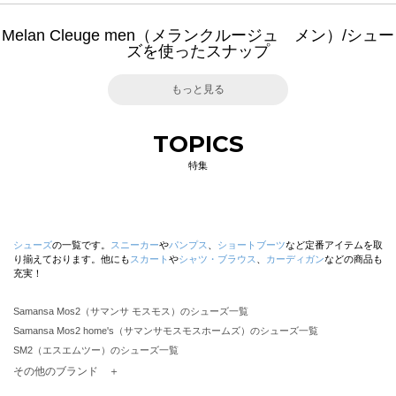
Melan Cleuge men（メランクルージュ メン）/シュー
ズを使ったスナップ
もっと見る
TOPICS
特集
シューズ
の一覧です。
スニーカー
や
パンプス
、
ショートブーツ
など定番アイテムを取
り揃えております。他にも
スカート
や
シャツ・ブラウス
、
カーディガン
などの商品も
充実！
Samansa Mos2（サマンサ モスモス）のシューズ一覧
Samansa Mos2 home's（サマンサモスモスホームズ）のシューズ一覧
SM2（エスエムツー）のシューズ一覧
TSUHARU by Samansa Mos2（ツハルバイサマンサモスモス）のシューズ一覧
その他のブランド ＋
sm2rhythm（サマンサモスモス リズム）のシューズ一覧