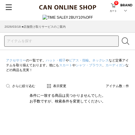
0
BRAND
カート
2026/03/18 ■店舗受け取りサービスのご案内
アクセサリー
の一覧です。
ハット・帽子
や
ピアス・指輪
、
ネックレス
など定番アイ
テムを取り揃えております。他にも
スカート
や
シャツ・ブラウス
、
カーディガン
な
どの商品も充実！
さらに絞り込む
表示変更
アイテム数：
件
条件に一致する商品は見つかりませんでした。
お手数ですが、検索条件を変更してください。