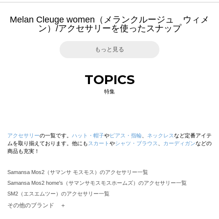
Melan Cleuge women（メランクルージュ ウィメ
ン）/アクセサリーを使ったスナップ
もっと見る
TOPICS
特集
アクセサリー
の一覧です。
ハット・帽子
や
ピアス・指輪
、
ネックレス
など定番アイテ
ムを取り揃えております。他にも
スカート
や
シャツ・ブラウス
、
カーディガン
などの
商品も充実！
Samansa Mos2（サマンサ モスモス）のアクセサリー一覧
Samansa Mos2 home's（サマンサモスモスホームズ）のアクセサリー一覧
SM2（エスエムツー）のアクセサリー一覧
TSUHARU by Samansa Mos2（ツハルバイサマンサモスモス）のアクセサリー一覧
その他のブランド ＋
sm2rhythm（サマンサモスモス リズム）のアクセサリー一覧