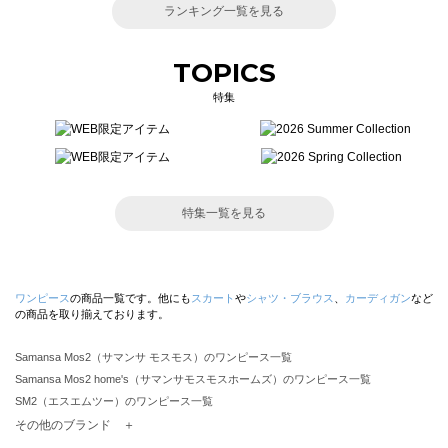
ランキング一覧を見る
TOPICS
特集
特集一覧を見る
ワンピース
の商品一覧です。他にも
スカート
や
シャツ・ブラウス
、
カーディガン
など
の商品を取り揃えております。
Samansa Mos2（サマンサ モスモス）のワンピース一覧
Samansa Mos2 home's（サマンサモスモスホームズ）のワンピース一覧
SM2（エスエムツー）のワンピース一覧
TSUHARU by Samansa Mos2（ツハルバイサマンサモスモス）のワンピース一覧
その他のブランド ＋
sm2rhythm（サマンサモスモス リズム）のワンピース一覧