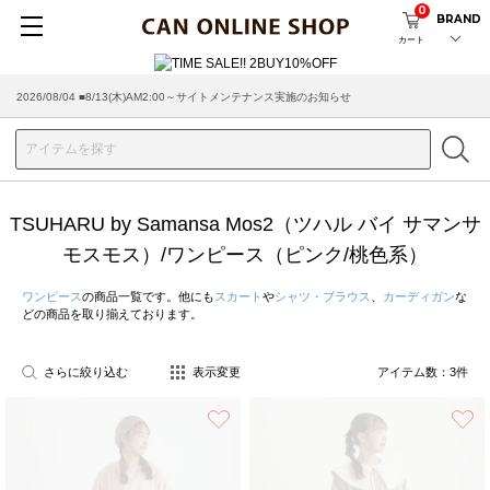
0
BRAND
カート
2026/08/04 ■8/13(木)AM2:00～サイトメンテナンス実施のお知らせ
TSUHARU by Samansa Mos2（ツハル バイ サマンサ
モスモス）/ワンピース（ピンク/桃色系）
ワンピース
の商品一覧です。他にも
スカート
や
シャツ・ブラウス
、
カーディガン
な
どの商品を取り揃えております。
さらに絞り込む
表示変更
アイテム数：
3
件
お気に入り