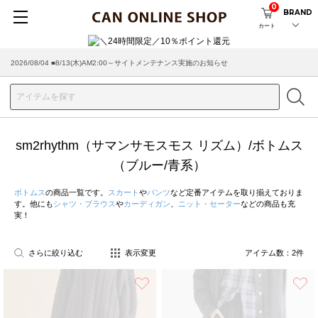
0
BRAND
カート
2026/08/04 ■8/13(木)AM2:00～サイトメンテナンス実施のお知らせ
sm2rhythm（サマンサモスモス リズム）/ボトムス
（ブルー/青系）
ボトムス
の商品一覧です。
スカート
や
パンツ
など定番アイテムを取り揃えておりま
す。他にも
シャツ・ブラウス
や
カーディガン
、
ニット・セーター
などの商品も充
実！
さらに絞り込む
表示変更
アイテム数：
2
件
お気に入り