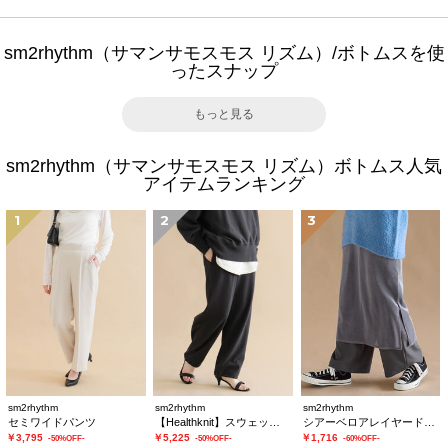
sm2rhythm（サマンサモスモス リズム）/ボトムスを使
ったスナップ
もっと見る
sm2rhythm（サマンサモスモス リズム）ボトムス人気
アイテムランキング
1
2
3
sm2rhythm
sm2rhythm
sm2rhythm
セミワイドパンツ
【Healthknit】スウェットパンツ
シアーベロアレイヤードスカート
￥3,795
￥5,225
￥1,716
-50%OFF-
-50%OFF-
-60%OFF-