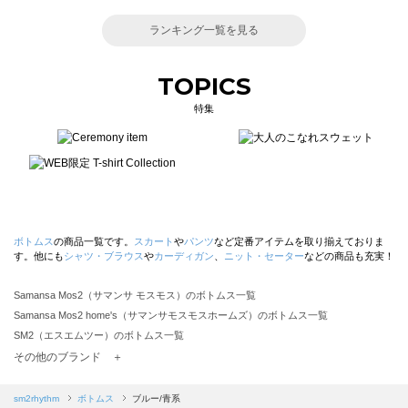
ランキング一覧を見る
TOPICS
特集
ボトムス
の商品一覧です。
スカート
や
パンツ
など定番アイテムを取り揃えておりま
す。他にも
シャツ・ブラウス
や
カーディガン
、
ニット・セーター
などの商品も充実！
Samansa Mos2（サマンサ モスモス）のボトムス一覧
Samansa Mos2 home's（サマンサモスモスホームズ）のボトムス一覧
SM2（エスエムツー）のボトムス一覧
TSUHARU by Samansa Mos2（ツハルバイサマンサモスモス）のボトムス一覧
その他のブランド ＋
sm2rhythm（サマンサモスモス リズム）のボトムス一覧
Samansa Mos2 blue（サマンサモスモス ブルー）のボトムス一覧
sm2rhythm
ボトムス
ブルー/青系