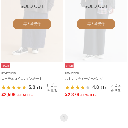
SOLD OUT
SOLD OUT
再入荷受付
再入荷受付
SALE
SALE
sm2rhythm
sm2rhythm
コーデュロイロングスカート
ストレッチイージーパンツ
レビュー
レビュー
5.0
4.0
（1）
（1）
を見る
を見る
¥2,596
¥2,376
-60%OFF-
-60%OFF-
1