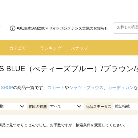
■8/13(木)AM2:00～サイトメンテナンス実施のお知らせ
カテゴリー
ランキング
スナップ
Y'S BLUE（べティーズブルー）/ブラウン
 SHOP
の商品一覧です。
スカート
や
シャツ・ブラウス
、
カーディガン
な
順
すべて
雑誌掲載
在庫の有無
商品ステータス
商品は見つかりませんでした。お手数ですが、検索条件を変更してください。