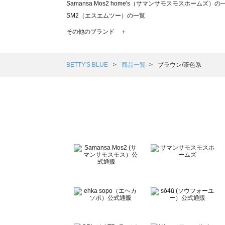
Samansa Mos2 home's（サマンサモスモスホームズ）の
SM2（エスエムツー）の一覧
TSUHARU by Samansa Mos2（ツハルバイサマンサモ
その他のブランド ＋
sm2rhythm（サマンサモスモス リズム）の一覧
Samansa Mos2 blue（サマンサモスモス ブルー）の一覧
Samansa Mos2 Lagom（サマンサモスモス ラーゴム）の
BETTY'S BLUE
商品一覧
ブラウン/茶色系
ehka sopo（エヘカソポ）の一覧
sō4ū（ソウフォーユー）の一覧
Te chichi（テチチ）の一覧
Te chichi CLASSIC（テチチ クラシック）の一覧
Te chichi TERRASSE（テチチ テラス）の一覧
Lugnoncure（ルノンキュール）の一覧
BETTY'S BLUE（べティーズブルー）の一覧
Wpc.（ワールドパーティー）の一覧