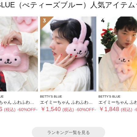
'S BLUE（べティーズブルー）人気アイテ
3
4
UE
BETTY'S BLUE
BETTY'S BLUE
 ふわふわショルダーバッグ
エイミーちゃん ふわふわイヤーマフ
エイミーちゃん ふわふわテ
6
￥1,540
￥1,848
(税込)
-60%OFF-
(税込)
-60%OFF-
(税込)
-
ランキング一覧を見る