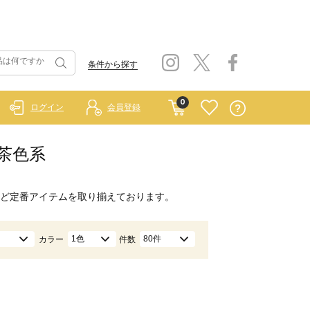
条件から探す
0
ログイン
会員登録
/茶色系
ど定番アイテムを取り揃えております。
1色
80件
カラー
件数