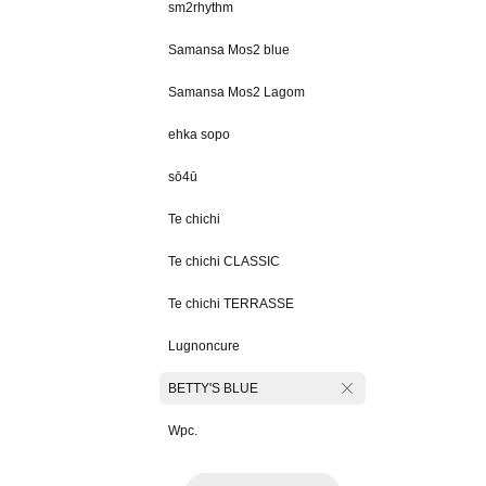
sm2rhythm
Samansa Mos2 blue
Samansa Mos2 Lagom
ehka sopo
sō4ū
Te chichi
Te chichi CLASSIC
Te chichi TERRASSE
Lugnoncure
BETTY'S BLUE
Wpc.