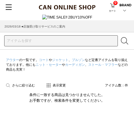
0
BRAND
カート
2026/03/18 ■店舗受け取りサービスのご案内
アウター
の一覧です。
コート
や
ジャケット
、
ブルゾン
など定番アイテムを取り揃え
ております。他にも
ニット・セーター
や
カーディガン
、
ストール・マフラー
などの
商品も充実！
さらに絞り込む
表示変更
アイテム数：
件
条件に一致する商品は見つかりませんでした。
お手数ですが、検索条件を変更してください。