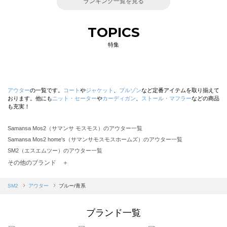
ランキング一覧を見る
TOPICS
特集
アウター
の一覧です。
コート
や
ジャケット
、
ブルゾン
など定番アイテムを取り揃えて
おります。他にも
ニット・セーター
や
カーディガン
、
ストール・マフラー
などの商品
も充実！
Samansa Mos2（サマンサ モスモス）のアウター一覧
Samansa Mos2 home's（サマンサモスモスホームズ）のアウター一覧
SM2（エスエムツー）のアウター一覧
TSUHARU by Samansa Mos2（ツハルバイサマンサモスモス）のアウター一覧
その他のブランド ＋
sm2rhythm（サマンサモスモス リズム）のアウター一覧
Samansa Mos2 blue（サマンサモスモス ブルー）のアウター一覧
SM2
アウター
ブルー/青系
Samansa Mos2 Lagom（サマンサモスモス ラーゴム）のアウター一覧
ehka sopo（エヘカソポ）のアウター一覧
ブランド一覧
sō4ū（ソウフォーユー）のアウター一覧