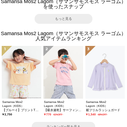
Samansa Mos2 Lagom（サマンサモスモス ラーゴム）
を使ったスナップ
もっと見る
Samansa Mos2 Lagom（サマンサモスモス ラーゴム）
人気アイテムランキング
1
2
3
Samansa Mos2
Samansa Mos2
Samansa Mos2
Lagom（KIDS）
Lagom（KIDS）
Lagom（KIDS）
【ブルーイ】プリントTシャツ
【吸水速乾】サーフィンプリントTシャツ
裾フリルラッシュガード
￥2,750
￥770
￥1,540
-61%OFF-
-60%OFF-
ランキング一覧を見る