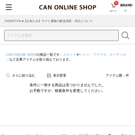
0
BRAND
カート
2026/07/29 ■【お知らせ】ヤマト運輸の配送遅延・停止について
CAN ONLINE SHOP
の商品一覧です。
スカート
や
シャツ・ブラウス
、
カーディガ
ン
など定番アイテムを取り揃えております。
さらに絞り込む
表示変更
アイテム数：
件
条件に一致する商品は見つかりませんでした。
お手数ですが、検索条件を変更してください。