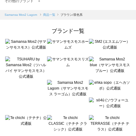
TSUHARU by Samansa Mos2（ツハルバイサマンサモスモス）の一覧
その他のブランド ＋
sm2rhythm（サマンサモスモス リズム）の一覧
Samansa Mos2 blue（サマンサモスモス ブルー）の一覧
Samansa Mos2 Lagom
商品一覧
ブラウン/茶色系
Samansa Mos2 Lagom（サマンサモスモス ラーゴム）の一覧
ehka sopo（エヘカソポ）の一覧
ブランド一覧
sō4ū（ソウフォーユー）の一覧
Te chichi（テチチ）の一覧
Te chichi CLASSIC（テチチ クラシック）の一覧
Te chichi TERRASSE（テチチ テラス）の一覧
Lugnoncure（ルノンキュール）の一覧
BETTY'S BLUE（べティーズブルー）の一覧
Wpc.（ワールドパーティー）の一覧