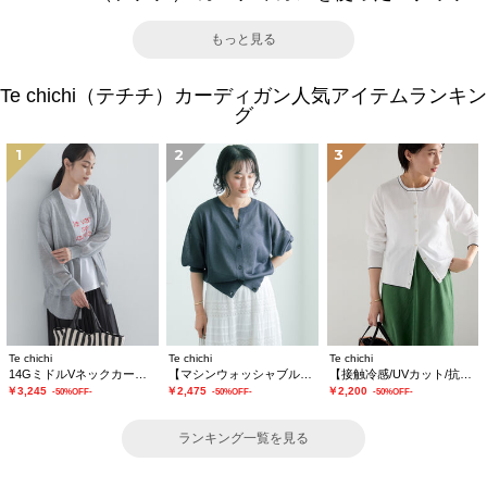
もっと見る
Te chichi（テチチ）カーディガン人気アイテムランキン
グ
1
2
3
Te chichi
Te chichi
Te chichi
14GミドルVネックカーディガン《2026 SUMMER LOOK item》
【マシンウォッシャブル】ラメシアー前後2WAY5分袖カーディガン《追加生産》
【接触冷感/UVカット/抗菌防臭】14G綿ポリクルーカーディガン《新色追加》
￥3,245
￥2,475
￥2,200
-50%OFF-
-50%OFF-
-50%OFF-
ランキング一覧を見る