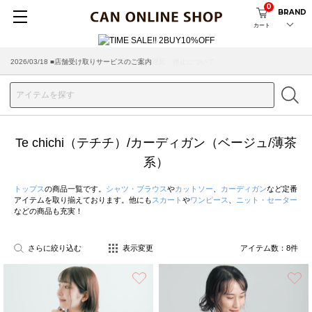
0
BRAND
カート
2026/03/18 ■店舗受け取りサービスのご案内
Te chichi（テチチ）/カーディガン（ベージュ/薄茶
系）
トップス
の商品一覧です。
シャツ・ブラウス
や
カットソー
、
カーディガン
など定番
アイテムを取り揃えております。他にも
スカート
や
ワンピース
、
ニット・セーター
などの商品も充実！
さらに絞り込む
表示変更
アイテム数：
8
件
お気に入り