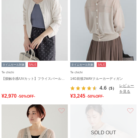
タイムセール対象
SALE
タイムセール対象
SALE
Te chichi
Te chichi
【接触冷感/UVカット】フライスパール釦クルーネックカーディガン
14G前後2WAYクルーカーディガン
レビュー
4.6
（5）
を見る
¥2,970
¥3,245
-50%OFF-
-50%OFF-
お気に入り
SOLD OUT