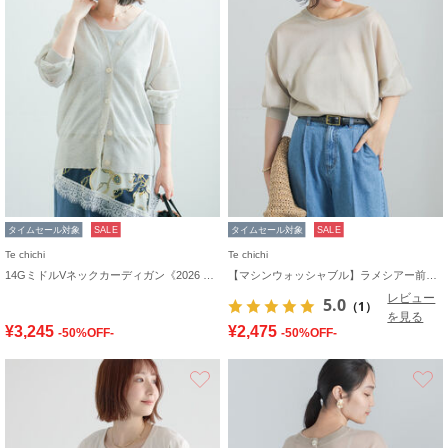
タイムセール対象
SALE
タイムセール対象
SALE
Te chichi
Te chichi
14GミドルVネックカーディガン《2026 SUMMER LOOK item》
【マシンウォッシャブル】ラメシアー前後2WAY5分袖カーディガン《追加生産》
レビュー
5.0
（1）
を見る
¥3,245
¥2,475
-50%OFF-
-50%OFF-
お気に入り