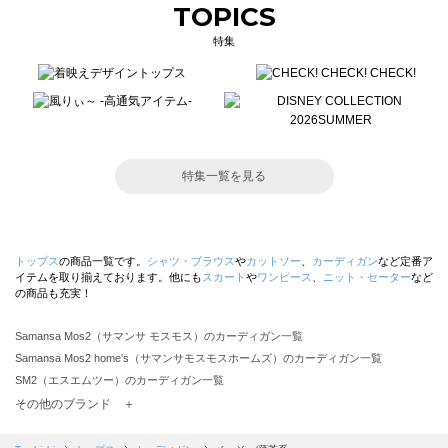
TOPICS
特集
特集一覧を見る
トップス
の商品一覧です。
シャツ・ブラウス
や
カットソー
、
カーディガン
など定番ア
イテムを取り揃えております。他にも
スカート
や
ワンピース
、
ニット・セーター
など
の商品も充実！
Samansa Mos2（サマンサ モスモス）のカーディガン一覧
Samansa Mos2 home's（サマンサモスモスホームズ）のカーディガン一覧
SM2（エスエムツー）のカーディガン一覧
TSUHARU by Samansa Mos2（ツハルバイサマンサモスモス）のカーディガン一覧
その他のブランド ＋
sm2rhythm（サマンサモスモス リズム）のカーディガン一覧
Samansa Mos2 blue（サマンサモスモス ブルー）のカーディガン一覧