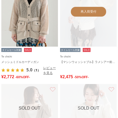
再入荷受付
タイムセール対象
SALE
タイムセール対象
SALE
Te chichi
Te chichi
メッシュミドルカーディガン
【マシンウォッシャブル】ラメシアー前後2WAY5分袖カーディガン
レビュー
5.0
（1）
を見る
¥2,772
¥2,475
-60%OFF-
-50%OFF-
お気に入り
SOLD OUT
SOLD OUT