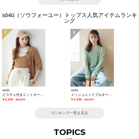
sō4ū（ソウフォーユー）トップス人気アイテムランキ
ング
1
2
sō4ū
sō4ū
ビスチェ付きニットカーディガン
メッシュニットプルオーバー
￥3,300
￥2,596
-60%OFF-
-60%OFF-
ランキング一覧を見る
TOPICS