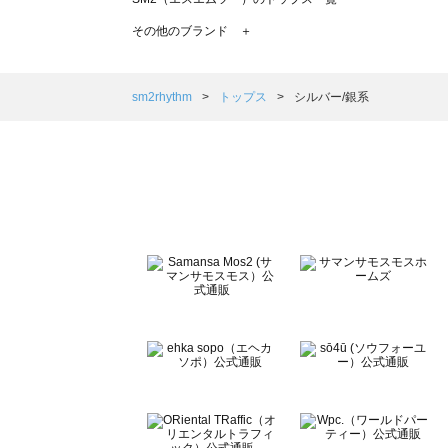
TSUHARU by Samansa Mos2（ツハルバイサマンサ
その他のブランド ＋
sm2rhythm（サマンサモスモス リズム）のトップス一覧
Samansa Mos2 blue（サマンサモスモス ブルー）のト
Samansa Mos2 Lagom（サマンサモスモス ラーゴム）
sm2rhythm
トップス
シルバー/銀系
ehka sopo（エヘカソポ）のトップス一覧
sō4ū（ソウフォーユー）のトップス一覧
Te chichi（テチチ）のトップス一覧
Te chichi CLASSIC（テチチ クラシック）のトップス一覧
Te chichi TERRASSE（テチチ テラス）のトップス一覧
Lugnoncure（ルノンキュール）のトップス一覧
BETTY'S BLUE（べティーズブルー）のトップス一覧
Wpc.（ワールドパーティー）のトップス一覧