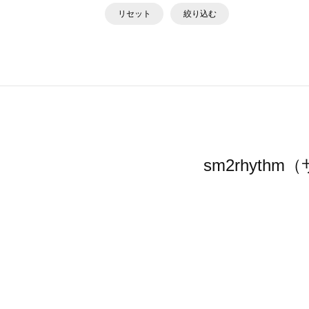
リセット
絞り込む
sm2rhyt