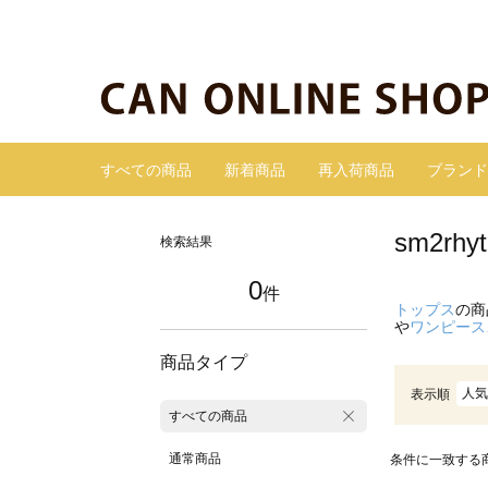
すべての商品
新着商品
再入荷商品
ブランド
sm2r
検索結果
0
件
トップス
の商
や
ワンピース
商品タイプ
人気
表示順
すべての商品
通常商品
条件に一致する