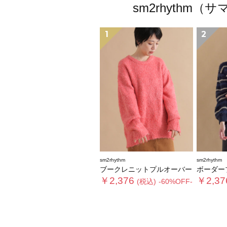
sm2rhyth
1
2
sm2rhythm
sm2rhythm
ブークレニットプルオーバー
ボーダーブー
￥2,376
￥2,37
(税込)
-60%OFF-