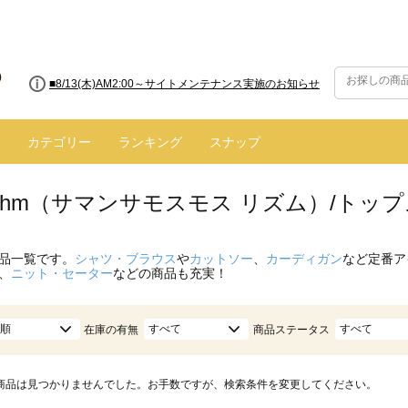
■8/13(木)AM2:00～サイトメンテナンス実施のお知らせ
カテゴリー
ランキング
スナップ
hythm（サマンサモスモス リズム）/ト
品一覧です。
シャツ・ブラウス
や
カットソー
、
カーディガン
など定番ア
、
ニット・セーター
などの商品も充実！
順
すべて
すべて
在庫の有無
商品ステータス
商品は見つかりませんでした。お手数ですが、検索条件を変更してください。