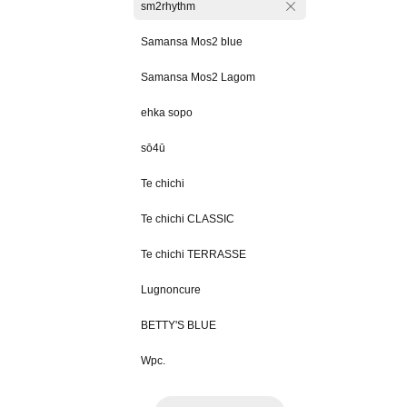
sm2rhythm
Samansa Mos2 blue
Samansa Mos2 Lagom
ehka sopo
sō4ū
Te chichi
Te chichi CLASSIC
Te chichi TERRASSE
Lugnoncure
BETTY'S BLUE
Wpc.