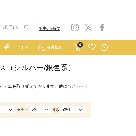
条件から探す
0
ログイン
会員登録
ップス（シルバー/銀色系）
イテムを取り揃えております。他にも
スカート
1色
80件
カラー
件数