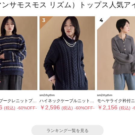
m（サマンサモスモス リズム）トップス人気
3
4
sm2rhythm
sm2rhythm
クレニットプルオーバー
ハイネックケーブルニットプルオーバー
モヘヤライク衿付ニットプ
6
￥2,596
￥2,156
(税込)
-60%OFF-
(税込)
-60%OFF-
(税込)
-
ランキング一覧を見る