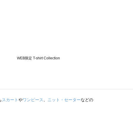
も
スカート
や
ワンピース
、
ニット・セーター
などの