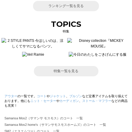
ランキング一覧を見る
TOPICS
特集
特集一覧を見る
アウター
の一覧です。
コート
や
ジャケット
、
ブルゾン
など定番アイテムを取り揃えて
おります。他にも
ニット・セーター
や
カーディガン
、
ストール・マフラー
などの商品
も充実！
Samansa Mos2（サマンサ モスモス）のコート 一覧
Samansa Mos2 home's（サマンサモスモスホームズ）のコート 一覧
SM2（エスエムツー）のコート 一覧