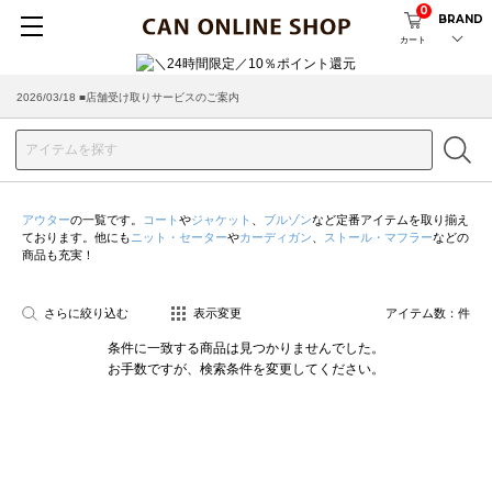
0
BRAND
カート
2026/03/18 ■店舗受け取りサービスのご案内
アウター
の一覧です。
コート
や
ジャケット
、
ブルゾン
など定番アイテムを取り揃え
ております。他にも
ニット・セーター
や
カーディガン
、
ストール・マフラー
などの
商品も充実！
さらに絞り込む
表示変更
アイテム数：
件
条件に一致する商品は見つかりませんでした。
お手数ですが、検索条件を変更してください。