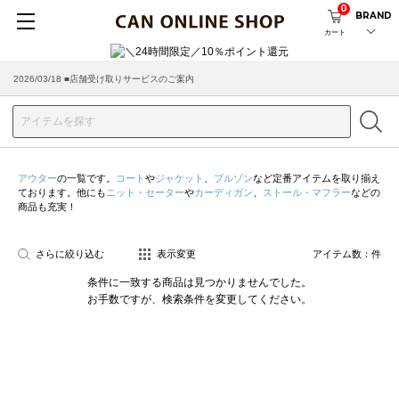
0
BRAND
カート
2026/03/18 ■店舗受け取りサービスのご案内
アウター
の一覧です。
コート
や
ジャケット
、
ブルゾン
など定番アイテムを取り揃え
ております。他にも
ニット・セーター
や
カーディガン
、
ストール・マフラー
などの
商品も充実！
さらに絞り込む
表示変更
アイテム数：
件
条件に一致する商品は見つかりませんでした。
お手数ですが、検索条件を変更してください。