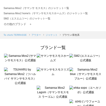
Samansa Mos2（サマンサ モスモス）のジャケット一覧
Samansa Mos2 home's（サマンサモスモスホームズ）のジャケット一覧
SM2（エスエムツー）のジャケット一覧
TSUHARU by Samansa Mos2（ツハルバイサマンサモスモス）のジャケット一覧
その他のブランド ＋
sm2rhythm（サマンサモスモス リズム）のジャケット一覧
Samansa Mos2 blue（サマンサモスモス ブルー）のジャケット一覧
Te chichi TERRASSE
アウター
ジャケット
ブラウン/茶色系
Samansa Mos2 Lagom（サマンサモスモス ラーゴム）のジャケット一覧
ehka sopo（エヘカソポ）のジャケット一覧
ブランド一覧
sō4ū（ソウフォーユー）のジャケット一覧
Te chichi（テチチ）のジャケット一覧
Te chichi CLASSIC（テチチ クラシック）のジャケット一覧
Te chichi TERRASSE（テチチ テラス）のジャケット一覧
Lugnoncure（ルノンキュール）のジャケット一覧
BETTY'S BLUE（べティーズブルー）のジャケット一覧
Wpc.（ワールドパーティー）のジャケット一覧