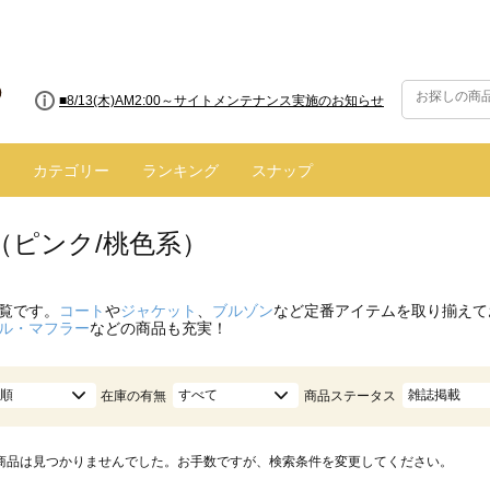
■8/13(木)AM2:00～サイトメンテナンス実施のお知らせ
■【お知らせ】ヤマト運輸の配送遅延・停止について
カテゴリー
ランキング
スナップ
（ピンク/桃色系）
覧です。
コート
や
ジャケット
、
ブルゾン
など定番アイテムを取り揃えて
ル・マフラー
などの商品も充実！
順
すべて
雑誌掲載
在庫の有無
商品ステータス
商品は見つかりませんでした。お手数ですが、検索条件を変更してください。