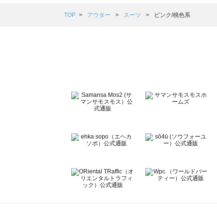
Samansa Mos2 blue（サマンサモスモス ブルー）のスー
Samansa Mos2 Lagom（サマンサモスモス ラーゴム）
TOP
アウター
スーツ
ピンク/桃色系
ehka sopo（エヘカソポ）のスーツ一覧
sō4ū（ソウフォーユー）のスーツ一覧
Te chichi（テチチ）のスーツ一覧
Te chichi CLASSIC（テチチ クラシック）のスーツ一覧
Te chichi TERRASSE（テチチ テラス）のスーツ一覧
Lugnoncure（ルノンキュール）のスーツ一覧
BETTY'S BLUE（べティーズブルー）のスーツ一覧
Wpc.（ワールドパーティー）のスーツ一覧