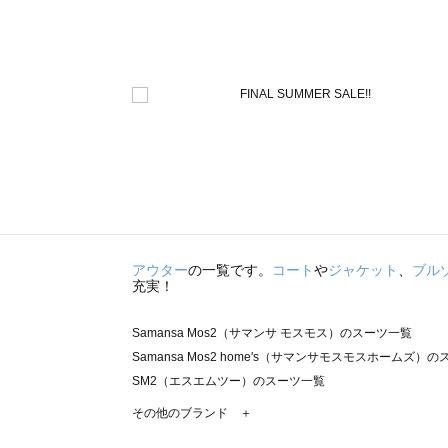
アウター
の一覧です。
コート
や
ジャケット
、
ブル
充実！
Samansa Mos2（サマンサ モスモス）のスーツ一覧
Samansa Mos2 home's（サマンサモスモスホームズ）
SM2（エスエムツー）のスーツ一覧
TSUHARU by Samansa Mos2（ツハルバイサマンサ
その他のブランド ＋
sm2rhythm（サマンサモスモス リズム）のスーツ一覧