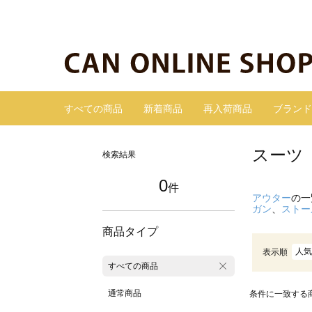
すべての商品
新着商品
再入荷商品
ブランド
スーツ
検索結果
0
件
アウター
の一
ガン
、
ストー
商品タイプ
人気
表示順
すべての商品
通常商品
条件に一致する