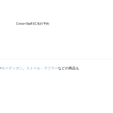
や
カーディガン
、
ストール・マフラー
などの商品も