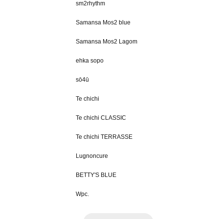
sm2rhythm
Samansa Mos2 blue
Samansa Mos2 Lagom
ehka sopo
sō4ū
Te chichi
Te chichi CLASSIC
Te chichi TERRASSE
Lugnoncure
BETTY'S BLUE
Wpc.