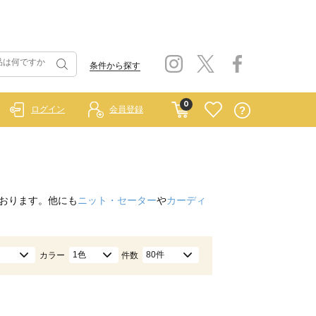
条件から探す
0
ログイン
会員登録
おります。他にも
ニット・セーター
や
カーディ
1色
80件
カラー
件数